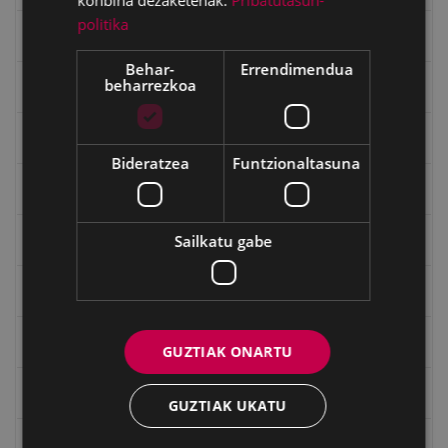
politika
Gerra
Behar-
Errendimendua
beharrezkoa
Gerra Zibilaren Interpretazio Zentroa
Gerrako umeak
Bideratzea
Funtzionaltasuna
Historia
Sailkatu gabe
Ignacio Zuloaga (1870-2020)
Ignazio Zuloagaren margolanak Eibarko dendetan
Indalecio Ojanguren, Gipuzkoako Foru Aldundia
GUZTIAK ONARTU
Juan Antonio Palacios HARRIA
GUZTIAK UKATU
Julen Zabaletaren marrazkiak