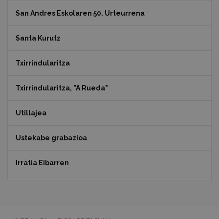
San Andres Eskolaren 50. Urteurrena
Santa Kurutz
Txirrindularitza
Txirrindularitza, "A Rueda"
Utillajea
Ustekabe grabazioa
Irratia Eibarren