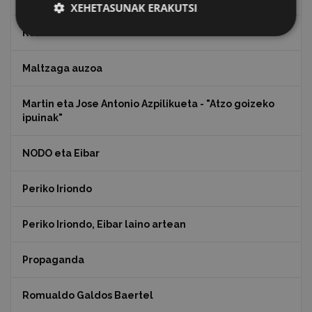
XEHETASUNAK ERAKUTSI
Koko Dantzak
Maltzaga auzoa
Martin eta Jose Antonio Azpilikueta - "Atzo goizeko
ipuinak"
NODO eta Eibar
Periko Iriondo
Periko Iriondo, Eibar laino artean
Propaganda
Romualdo Galdos Baertel