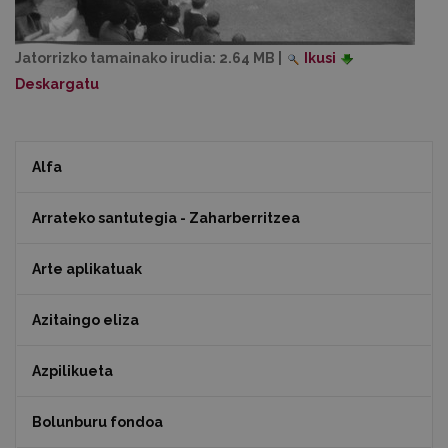
Jatorrizko tamainako irudia:
2.64 MB
|
Ikusi
Deskargatu
Alfa
Arrateko santutegia - Zaharberritzea
Arte aplikatuak
Azitaingo eliza
Azpilikueta
Bolunburu fondoa