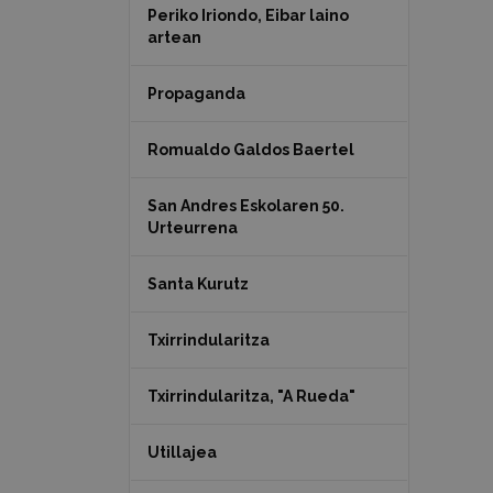
Periko Iriondo, Eibar laino
artean
Propaganda
Romualdo Galdos Baertel
San Andres Eskolaren 50.
Urteurrena
Santa Kurutz
Txirrindularitza
Txirrindularitza, "A Rueda"
Utillajea