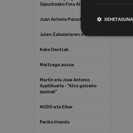
Gipuzkoako Foru Aldundia
XEHETASUNA
Juan Antonio Palacios HARRIA
Julen Zabaletaren marrazkiak
Koko Dantzak
Maltzaga auzoa
Martin eta Jose Antonio
Azpilikueta - "Atzo goizeko
ipuinak"
NODO eta Eibar
Periko Iriondo