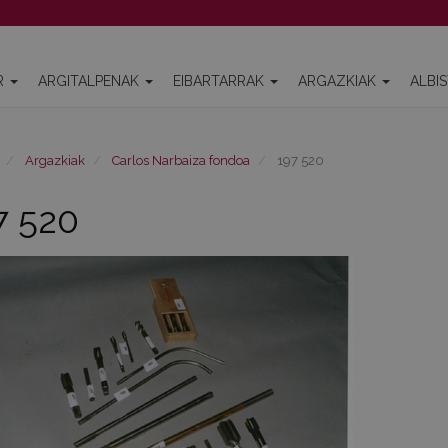
R
ARGITALPENAK
EIBARTARRAK
ARGAZKIAK
ALBI
Argazkiak
Carlos Narbaiza fondoa
197 520
7 520