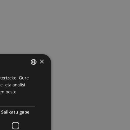
×
ztertzeko. Gure
BASQUE
- eta analisi-
SPANISH
en beste
Sailkatu gabe