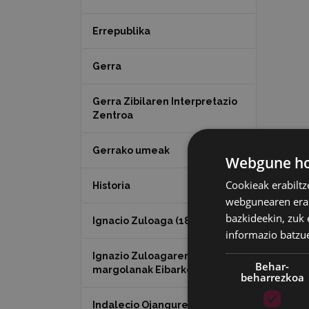
Errepublika
Gerra
Gerra Zibilaren Interpretazio
Zentroa
Gerrako umeak
Webgune hon
Cookieak erabiltz
Historia
webgunearen erabi
bazkideekin, zuk 
Ignacio Zuloaga (1870-2020)
informazio batzu
Ignazio Zuloagaren
Behar-
margolanak Eibarko dendetan
beharrezkoa
Indalecio Ojanguren,