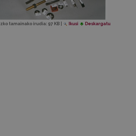
izko tamainako irudia:
97 KB
|
Ikusi
Deskargatu