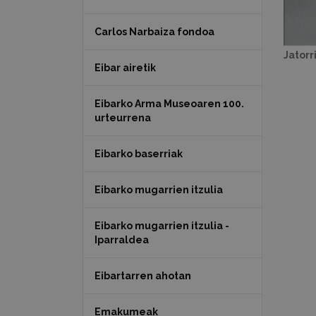
Carlos Narbaiza fondoa
Jatorr
Eibar airetik
Eibarko Arma Museoaren 100.
urteurrena
Eibarko baserriak
Eibarko mugarrien itzulia
Eibarko mugarrien itzulia -
Iparraldea
Eibartarren ahotan
Emakumeak