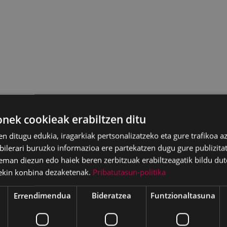
ek cookieak erabiltzen ditu
en ditugu edukia, iragarkiak pertsonalizatzeko eta gure trafikoa a
lerari buruzko informazioa ere partekatzen dugu gure publizitate
eman diezun edo haiek beren zerbitzuak erabiltzeagatik bildu dut
ekin konbina dezaketenak.
Pribatutasun-politika
Errendimendua
Bideratzea
Funtzionaltasuna