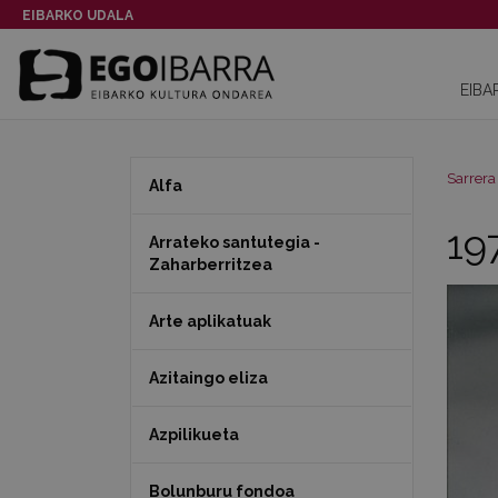
EIBARKO UDALA
EIBA
Sarrera
Alfa
19
Arrateko santutegia -
Zaharberritzea
Arte aplikatuak
Azitaingo eliza
Azpilikueta
Bolunburu fondoa