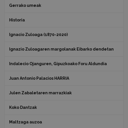
Gerrako umeak
Historia
Ignacio Zuloaga (1870-2020)
Ignazio Zuloagaren margolanak Eibarko dendetan
Indalecio Ojanguren, Gipuzkoako Foru Aldundia
Juan Antonio Palacios HARRIA
Julen Zabaletaren marrazkiak
Koko Dantzak
Maltzaga auzoa