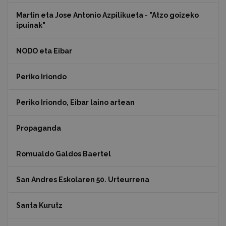
Martin eta Jose Antonio Azpilikueta - "Atzo goizeko
ipuinak"
NODO eta Eibar
Periko Iriondo
Periko Iriondo, Eibar laino artean
Propaganda
Romualdo Galdos Baertel
San Andres Eskolaren 50. Urteurrena
Santa Kurutz