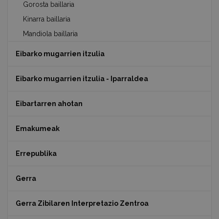
Gorosta baillaria
Kinarra baillaria
Mandiola baillaria
Eibarko mugarrien itzulia
Eibarko mugarrien itzulia - Iparraldea
Eibartarren ahotan
Emakumeak
Errepublika
Gerra
Gerra Zibilaren Interpretazio Zentroa