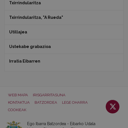
Txirrindularitza
Txirrindularitza, "A Rueda"
Utillajea
Ustekabe grabazioa
Irratia Eibarren
WEB MAPA
IRISGARRITASUNA
KONTAKTUA
BATZORDEA
LEGE OHARRA
COOKIEAK
Ego Ibarra Batzordea - Eibarko Udala