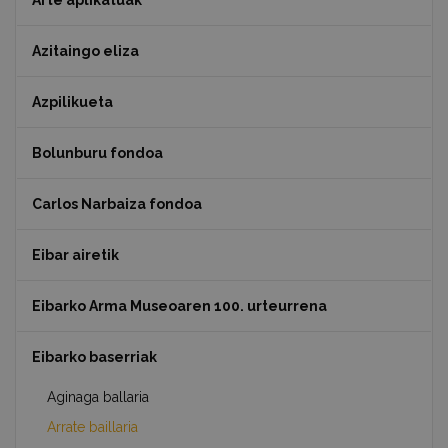
Arte aplikatuak
Azitaingo eliza
Azpilikueta
Bolunburu fondoa
Carlos Narbaiza fondoa
Eibar airetik
Eibarko Arma Museoaren 100. urteurrena
Eibarko baserriak
Aginaga ballaria
Arrate baillaria