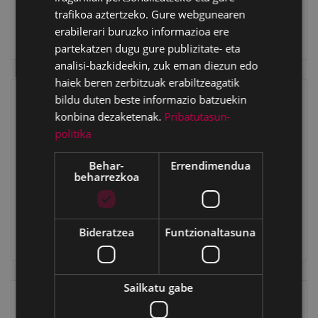
trafikoa aztertzeko. Gure webgunearen
erabilerari buruzko informazioa ere
partekatzen dugu gure publizitate- eta
analisi-bazkideekin, zuk eman diezun edo
haiek beren zerbitzuak erabiltzeagatik
bildu duten beste informazio batzuekin
konbina dezaketenak.
Pribatutasun-
politika
Behar-
Errendimendua
beharrezkoa
Bideratzea
Funtzionaltasuna
Sailkatu gabe