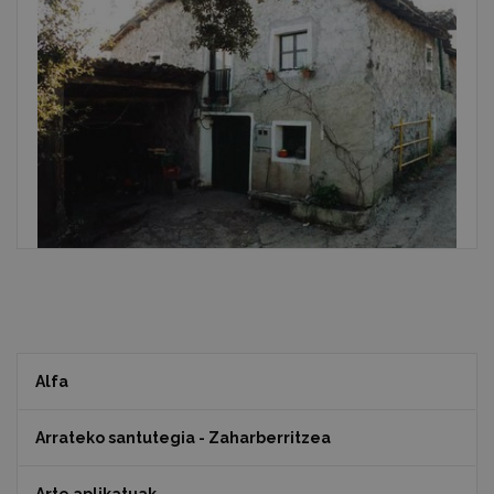
Alfa
Arrateko santutegia - Zaharberritzea