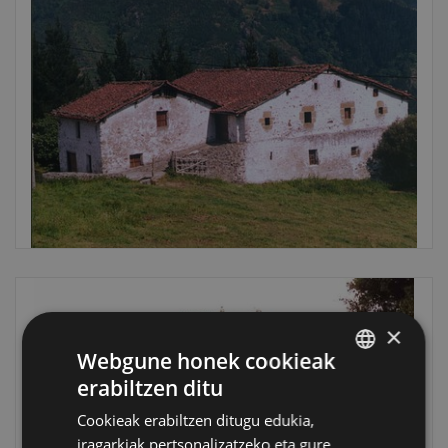
×
Webgune honek cookieak
erabiltzen ditu
BASQUE
Cookieak erabiltzen ditugu edukia,
SPANISH
iragarkiak pertsonalizatzeko eta gure