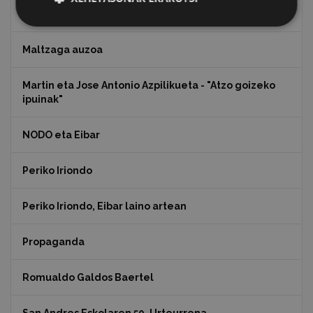
Koko Dantzak
Maltzaga auzoa
Martin eta Jose Antonio Azpilikueta - "Atzo goizeko
ipuinak"
NODO eta Eibar
Periko Iriondo
Periko Iriondo, Eibar laino artean
Propaganda
Romualdo Galdos Baertel