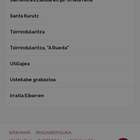
San Andres Eskolaren 50. Urteurrena
Santa Kurutz
Txirrindularitza
Txirrindularitza, "A Rueda"
Utillajea
Ustekabe grabazioa
Irratia Eibarren
WEB MAPA
IRISGARRITASUNA