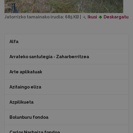
Jatorrizko tamainako irudia:
685 KB
|
Ikusi
Deskargatu
Alfa
Arrateko santutegia - Zaharberritzea
Arte aplikatuak
Azitaingo eliza
Azpilikueta
Bolunburu fondoa
Carlos Narbaiza fondoa