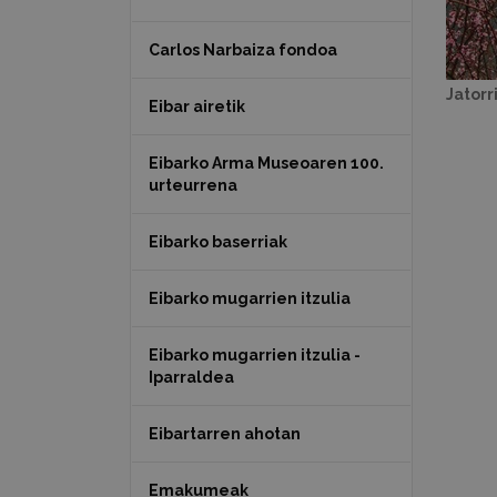
Carlos Narbaiza fondoa
Jatorr
Eibar airetik
Eibarko Arma Museoaren 100.
urteurrena
Eibarko baserriak
Eibarko mugarrien itzulia
Eibarko mugarrien itzulia -
Iparraldea
Eibartarren ahotan
Emakumeak