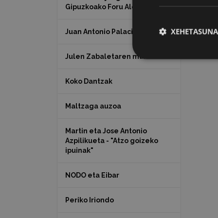
Gipuzkoako Foru Aldundia
XEHETASUNA
Juan Antonio Palacios HARRIA
Julen Zabaletaren marrazkiak
Koko Dantzak
Maltzaga auzoa
Martin eta Jose Antonio
Azpilikueta - "Atzo goizeko
ipuinak"
NODO eta Eibar
Periko Iriondo