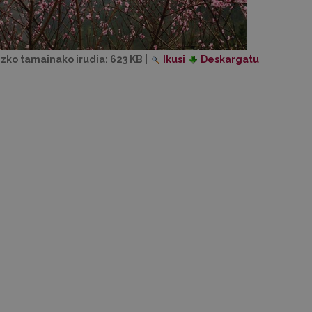
izko tamainako irudia:
623 KB
|
Ikusi
Deskargatu