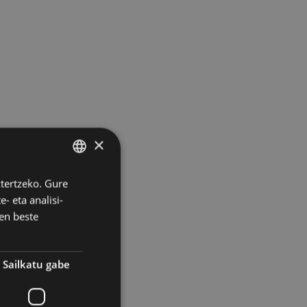
×
ztertzeko. Gure
BASQUE
- eta analisi-
SPANISH
en beste
Sailkatu gabe