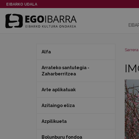
EIBARKO UDALA
EIBA
Sarrera
Alfa
IM
Arrateko santutegia -
Zaharberritzea
Arte aplikatuak
Azitaingo eliza
Azpilikueta
Bolunburu fondoa