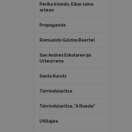
Periko Iriondo, Eibar laino
artean
Propaganda
Romualdo Galdos Baertel
San Andres Eskolaren 50.
Urteurrena
Santa Kurutz
Txirrindularitza
Txirrindularitza, "A Rueda"
Utillajea