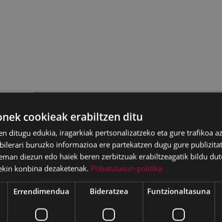
ek cookieak erabiltzen ditu
en ditugu edukia, iragarkiak pertsonalizatzeko eta gure trafikoa a
lerari buruzko informazioa ere partekatzen dugu gure publizitate
eman diezun edo haiek beren zerbitzuak erabiltzeagatik bildu dut
ekin konbina dezaketenak.
Pribatutasun-politika
Errendimendua
Bideratzea
Funtzionaltasuna