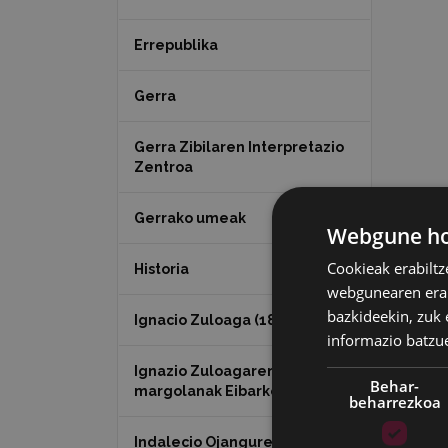
Errepublika
Gerra
Gerra Zibilaren Interpretazio
Zentroa
Gerrako umeak
Webgune hon
Cookieak erabiltz
Historia
webgunearen erabi
bazkideekin, zuk 
Ignacio Zuloaga (1870-2020)
informazio batzu
Ignazio Zuloagaren
Behar-
margolanak Eibarko dendetan
beharrezkoa
Indalecio Ojanguren,