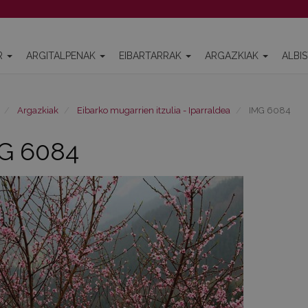
R
ARGITALPENAK
EIBARTARRAK
ARGAZKIAK
ALBI
Argazkiak
Eibarko mugarrien itzulia - Iparraldea
IMG 6084
G 6084