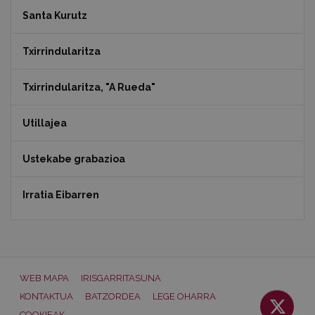
Santa Kurutz
Txirrindularitza
Txirrindularitza, "A Rueda"
Utillajea
Ustekabe grabazioa
Irratia Eibarren
WEB MAPA
IRISGARRITASUNA
KONTAKTUA
BATZORDEA
LEGE OHARRA
COOKIEAK