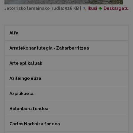
Jatorrizko tamainako irudia:
526 KB
|
Ikusi
Deskargatu
Alfa
Arrateko santutegia - Zaharberritzea
Arte aplikatuak
Azitaingo eliza
Azpilikueta
Bolunburu fondoa
Carlos Narbaiza fondoa