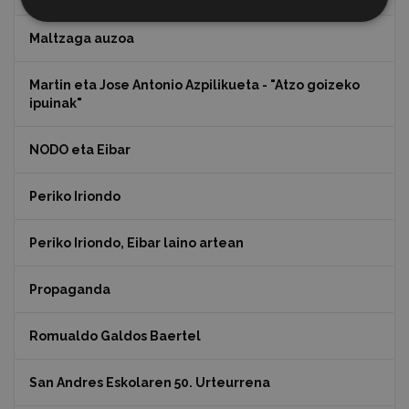
Maltzaga auzoa
Martin eta Jose Antonio Azpilikueta - "Atzo goizeko
ipuinak"
NODO eta Eibar
Periko Iriondo
Periko Iriondo, Eibar laino artean
Propaganda
Romualdo Galdos Baertel
San Andres Eskolaren 50. Urteurrena