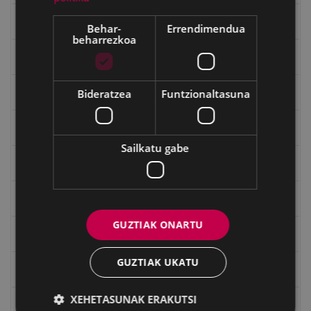
Gerra Zibilaren Interpretazio Zentroa
Behar-
Errendimendua
beharrezkoa
Gerrako umeak
Bideratzea
Funtzionaltasuna
Historia
Ignacio Zuloaga (1870-2020)
Sailkatu gabe
Ignazio Zuloagaren margolanak Eibarko dendetan
Indalecio Ojanguren, Gipuzkoako Foru Aldundia
GUZTIAK ONARTU
Juan Antonio Palacios HARRIA
GUZTIAK UKATU
Julen Zabaletaren marrazkiak
XEHETASUNAK ERAKUTSI
Koko Dantzak