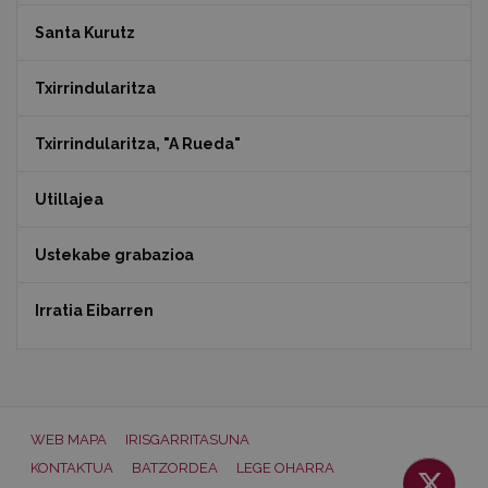
Santa Kurutz
Txirrindularitza
Txirrindularitza, "A Rueda"
Utillajea
Ustekabe grabazioa
Irratia Eibarren
WEB MAPA
IRISGARRITASUNA
KONTAKTUA
BATZORDEA
LEGE OHARRA