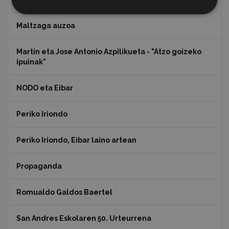
Maltzaga auzoa
Martin eta Jose Antonio Azpilikueta - "Atzo goizeko
ipuinak"
NODO eta Eibar
Periko Iriondo
Periko Iriondo, Eibar laino artean
Propaganda
Romualdo Galdos Baertel
San Andres Eskolaren 50. Urteurrena