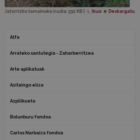
Jatorrizko tamainako irudia:
532 KB
|
Ikusi
Deskargatu
Alfa
Arrateko santutegia - Zaharberritzea
Arte aplikatuak
Azitaingo eliza
Azpilikueta
Bolunburu fondoa
Carlos Narbaiza fondoa