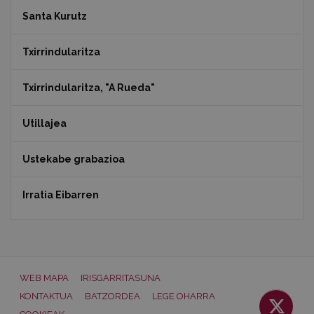
Santa Kurutz
Txirrindularitza
Txirrindularitza, "A Rueda"
Utillajea
Ustekabe grabazioa
Irratia Eibarren
WEB MAPA
IRISGARRITASUNA
KONTAKTUA
BATZORDEA
LEGE OHARRA