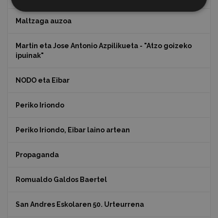
Maltzaga auzoa
Martin eta Jose Antonio Azpilikueta - "Atzo goizeko
ipuinak"
NODO eta Eibar
Periko Iriondo
Periko Iriondo, Eibar laino artean
Propaganda
Romualdo Galdos Baertel
San Andres Eskolaren 50. Urteurrena