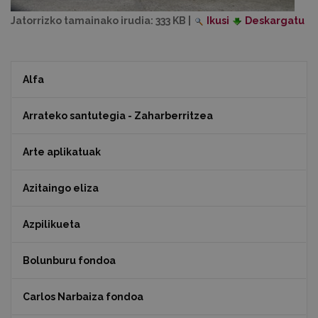
Jatorrizko tamainako irudia:
333 KB
|
Ikusi
Deskargatu
Alfa
Arrateko santutegia - Zaharberritzea
Arte aplikatuak
Azitaingo eliza
Azpilikueta
Bolunburu fondoa
Carlos Narbaiza fondoa