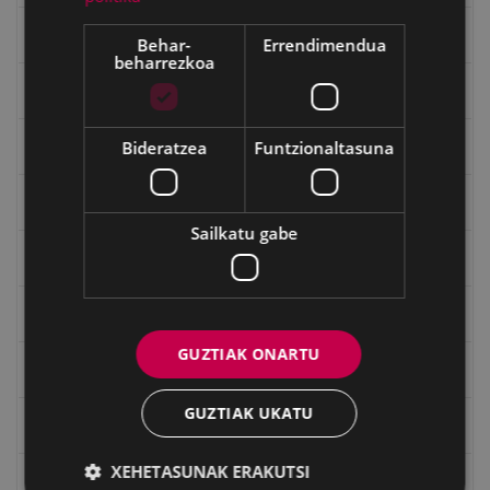
Gerra Zibilaren Interpretazio Zentroa
Behar-
Errendimendua
beharrezkoa
Gerrako umeak
Bideratzea
Funtzionaltasuna
Historia
Ignacio Zuloaga (1870-2020)
Sailkatu gabe
Ignazio Zuloagaren margolanak Eibarko dendetan
Indalecio Ojanguren, Gipuzkoako Foru Aldundia
GUZTIAK ONARTU
Juan Antonio Palacios HARRIA
GUZTIAK UKATU
Julen Zabaletaren marrazkiak
XEHETASUNAK ERAKUTSI
Koko Dantzak