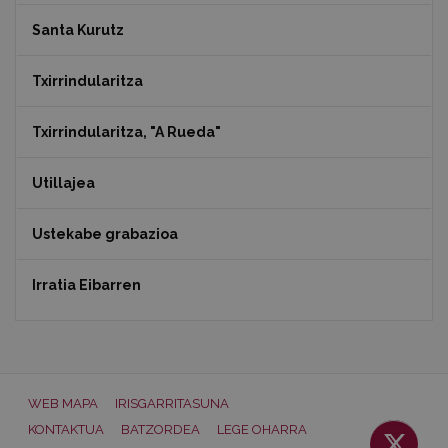
Santa Kurutz
Txirrindularitza
Txirrindularitza, "A Rueda"
Utillajea
Ustekabe grabazioa
Irratia Eibarren
WEB MAPA
IRISGARRITASUNA
KONTAKTUA
BATZORDEA
LEGE OHARRA