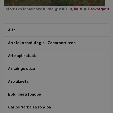
Jatorrizko tamainako irudia:
510 KB
|
Ikusi
Deskargatu
Alfa
Arrateko santutegia - Zaharberritzea
Arte aplikatuak
Azitaingo eliza
Azpilikueta
Bolunburu fondoa
Carlos Narbaiza fondoa