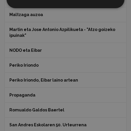
Maltzaga auzoa
Martin eta Jose Antonio Azpilikueta - "Atzo goizeko
ipuinak"
NODO eta Eibar
Periko Iriondo
Periko Iriondo, Eibar laino artean
Propaganda
Romualdo Galdos Baertel
San Andres Eskolaren 50. Urteurrena