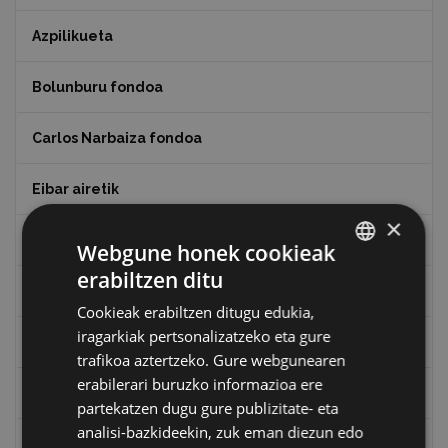
Azpilikueta
Bolunburu fondoa
Carlos Narbaiza fondoa
Eibar airetik
×
Eibarko Arma Museoaren 100. urteurrena
Webgune honek cookieak
erabiltzen ditu
BASQUE
Eibarko baserriak
Cookieak erabiltzen ditugu edukia,
SPANISH
iragarkiak pertsonalizatzeko eta gure
Eibarko mugarrien itzulia
trafikoa aztertzeko. Gure webgunearen
erabilerari buruzko informazioa ere
Eibarko mugarrien itzulia - Iparraldea
partekatzen dugu gure publizitate- eta
analisi-bazkideekin, zuk eman diezun edo
Eibartarren ahotan