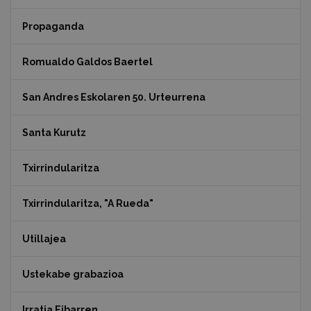
Propaganda
Romualdo Galdos Baertel
San Andres Eskolaren 50. Urteurrena
Santa Kurutz
Txirrindularitza
Txirrindularitza, "A Rueda"
Utillajea
Ustekabe grabazioa
Irratia Eibarren