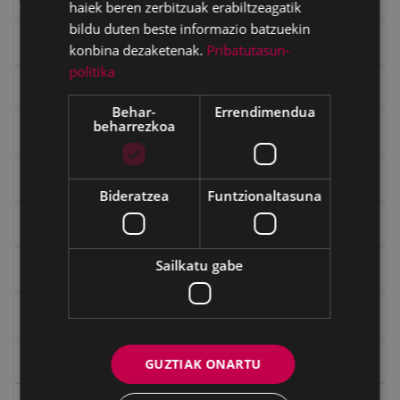
haiek beren zerbitzuak erabiltzeagatik
bildu duten beste informazio batzuekin
Emakumeak
konbina dezaketenak.
Pribatutasun-
politika
Errepublika
Behar-
Errendimendua
beharrezkoa
Gerra
Gerra Zibilaren Interpretazio Zentroa
Bideratzea
Funtzionaltasuna
Gerrako umeak
Sailkatu gabe
Historia
Ignacio Zuloaga (1870-2020)
Ignazio Zuloagaren margolanak Eibarko dendetan
GUZTIAK ONARTU