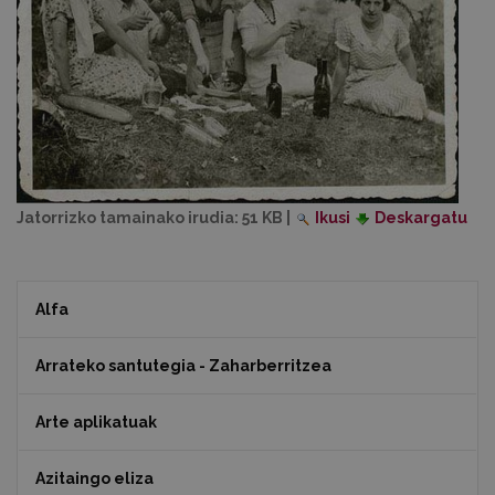
Jatorrizko tamainako irudia:
51 KB
|
Ikusi
Deskargatu
Alfa
Arrateko santutegia - Zaharberritzea
Arte aplikatuak
Azitaingo eliza