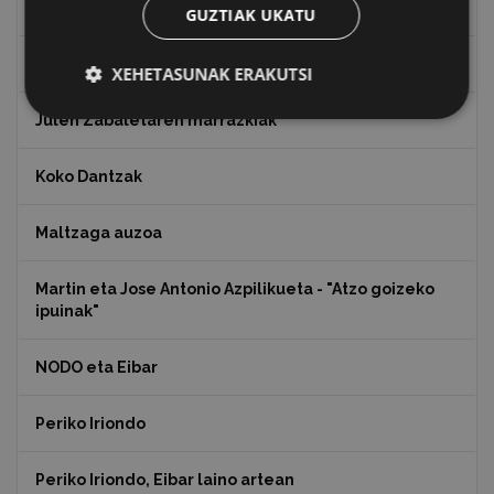
Indalecio Ojanguren, Gipuzkoako Foru Aldundia
GUZTIAK UKATU
Juan Antonio Palacios HARRIA
XEHETASUNAK ERAKUTSI
Julen Zabaletaren marrazkiak
Koko Dantzak
Maltzaga auzoa
Martin eta Jose Antonio Azpilikueta - "Atzo goizeko
ipuinak"
NODO eta Eibar
Periko Iriondo
Periko Iriondo, Eibar laino artean