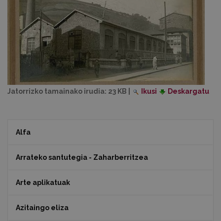
Jatorrizko tamainako irudia:
23 KB
|
Ikusi
Deskargatu
Alfa
Arrateko santutegia - Zaharberritzea
Arte aplikatuak
Azitaingo eliza