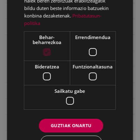
haiek beren zerbitzuak erabiltzeagatik
bildu duten beste informazio batzuekin
Emakumeak
konbina dezaketenak.
Pribatutasun-
politika
Errepublika
Behar-
Errendimendua
beharrezkoa
Gerra
Gerra Zibilaren Interpretazio Zentroa
Bideratzea
Funtzionaltasuna
Gerrako umeak
Sailkatu gabe
Historia
Ignacio Zuloaga (1870-2020)
Ignazio Zuloagaren margolanak Eibarko dendetan
GUZTIAK ONARTU
Indalecio Ojanguren, Gipuzkoako Foru Aldundia