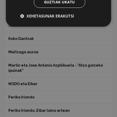
GUZTIAK UKATU
Juan Antonio Palacios HARRIA
XEHETASUNAK ERAKUTSI
Julen Zabaletaren marrazkiak
Koko Dantzak
Maltzaga auzoa
Martin eta Jose Antonio Azpilikueta - "Atzo goizeko
ipuinak"
NODO eta Eibar
Periko Iriondo
Periko Iriondo, Eibar laino artean