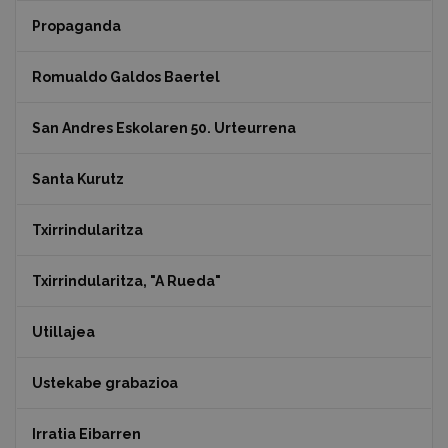
Propaganda
Romualdo Galdos Baertel
San Andres Eskolaren 50. Urteurrena
Santa Kurutz
Txirrindularitza
Txirrindularitza, "A Rueda"
Utillajea
Ustekabe grabazioa
Irratia Eibarren