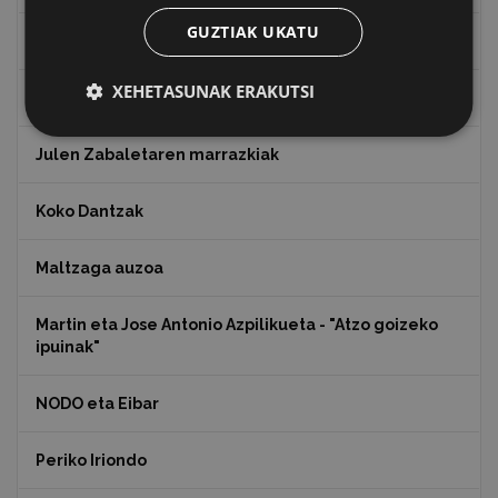
GUZTIAK UKATU
Indalecio Ojanguren, Gipuzkoako Foru Aldundia
XEHETASUNAK ERAKUTSI
Juan Antonio Palacios HARRIA
Julen Zabaletaren marrazkiak
Koko Dantzak
Maltzaga auzoa
Martin eta Jose Antonio Azpilikueta - "Atzo goizeko
ipuinak"
NODO eta Eibar
Periko Iriondo