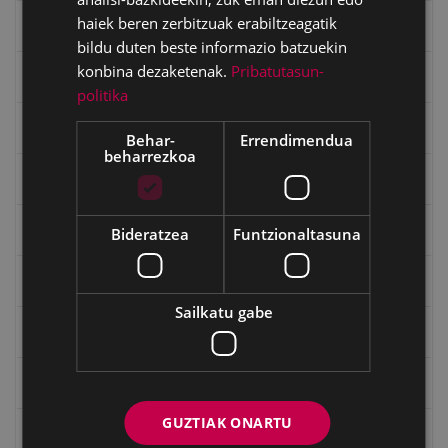
haiek beren zerbitzuak erabiltzeagatik
Eibartarren ahotan
bildu duten beste informazio batzuekin
konbina dezaketenak.
Pribatutasun-
Emakumeak
politika
Errepublika
Behar-
Errendimendua
beharrezkoa
Gerra
Gerra Zibilaren Interpretazio Zentroa
Bideratzea
Funtzionaltasuna
Gerrako umeak
Sailkatu gabe
Historia
Ignacio Zuloaga (1870-2020)
GUZTIAK ONARTU
Ignazio Zuloagaren margolanak Eibarko dendetan