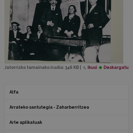
Jatorrizko tamainako irudia:
346 KB
|
Ikusi
Deskargatu
Alfa
Arrateko santutegia - Zaharberritzea
Arte aplikatuak