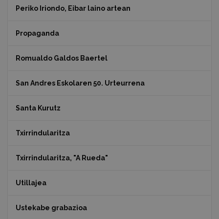
Periko Iriondo, Eibar laino artean
Propaganda
Romualdo Galdos Baertel
San Andres Eskolaren 50. Urteurrena
Santa Kurutz
Txirrindularitza
Txirrindularitza, "A Rueda"
Utillajea
Ustekabe grabazioa