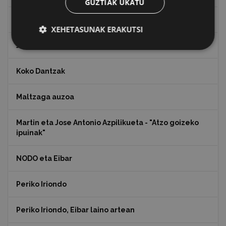
GUZTIAK UKATU
Juan Antonio Palacios HARRIA
XEHETASUNAK ERAKUTSI
Julen Zabaletaren marrazkiak
Koko Dantzak
Maltzaga auzoa
Martin eta Jose Antonio Azpilikueta - "Atzo goizeko
ipuinak"
NODO eta Eibar
Periko Iriondo
Periko Iriondo, Eibar laino artean