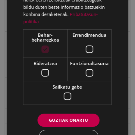
bildu duten beste informazio batzuekin
Emakumeak
konbina dezaketenak.
Pribatutasun-
politika
Errepublika
Behar-
Errendimendua
beharrezkoa
Gerra
Gerra Zibilaren Interpretazio Zentroa
Bideratzea
Funtzionaltasuna
Gerrako umeak
Historia
Sailkatu gabe
Ignacio Zuloaga (1870-2020)
Ignazio Zuloagaren margolanak Eibarko dendetan
GUZTIAK ONARTU
Indalecio Ojanguren, Gipuzkoako Foru Aldundia