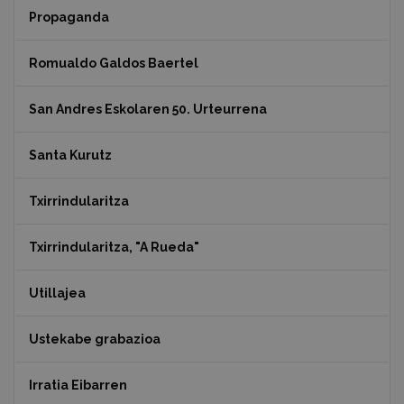
Propaganda
Romualdo Galdos Baertel
San Andres Eskolaren 50. Urteurrena
Santa Kurutz
Txirrindularitza
Txirrindularitza, "A Rueda"
Utillajea
Ustekabe grabazioa
Irratia Eibarren