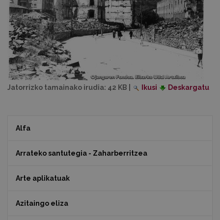
Jatorrizko tamainako irudia:
42 KB
|
Ikusi
Deskargatu
Alfa
Arrateko santutegia - Zaharberritzea
Arte aplikatuak
Azitaingo eliza