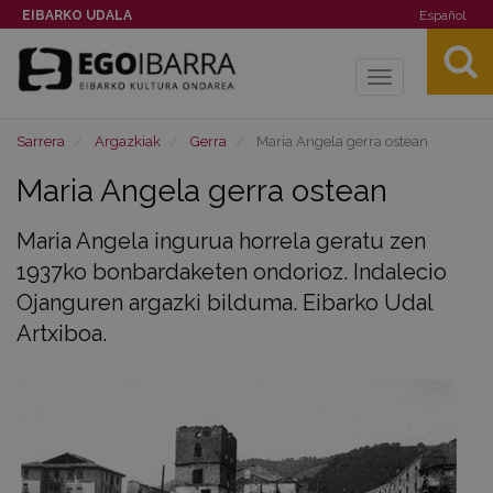
EIBARKO UDALA
Español
Toggle
navigation
Sarrera
Argazkiak
Gerra
Maria Angela gerra ostean
Maria Angela gerra ostean
Maria Angela ingurua horrela geratu zen
1937ko bonbardaketen ondorioz. Indalecio
Ojanguren argazki bilduma. Eibarko Udal
Artxiboa.