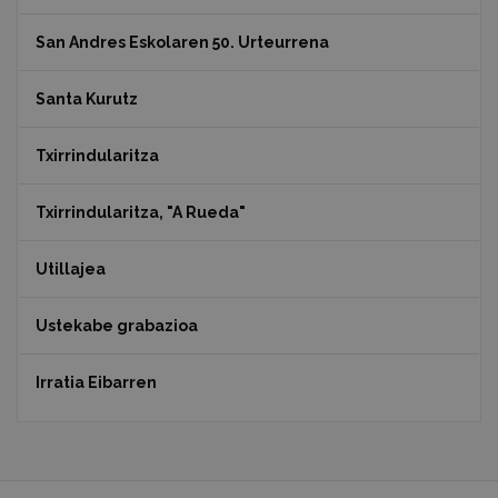
San Andres Eskolaren 50. Urteurrena
Santa Kurutz
Txirrindularitza
Txirrindularitza, "A Rueda"
Utillajea
Ustekabe grabazioa
Irratia Eibarren