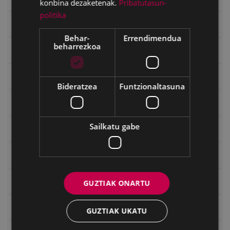
konbina dezaketenak.
Pribatutasun-
politika
Gerra
Behar-
Errendimendua
beharrezkoa
Gerra Zibilaren Interpretazio Zentroa
Gerrako umeak
Bideratzea
Funtzionaltasuna
Historia
Sailkatu gabe
Ignacio Zuloaga (1870-2020)
Ignazio Zuloagaren margolanak Eibarko dendetan
Indalecio Ojanguren, Gipuzkoako Foru Aldundia
GUZTIAK ONARTU
Juan Antonio Palacios HARRIA
GUZTIAK UKATU