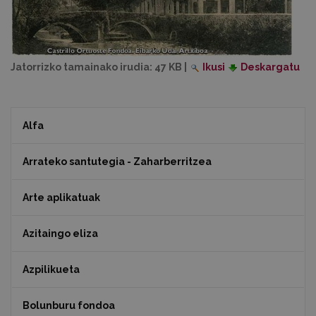
Jatorrizko tamainako irudia:
47 KB
|
Ikusi
Deskargatu
Alfa
Arrateko santutegia - Zaharberritzea
Arte aplikatuak
Azitaingo eliza
Azpilikueta
Bolunburu fondoa