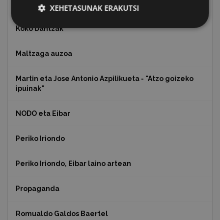
Julen Zabaletaren marrazkiak
XEHETASUNAK ERAKUTSI
Koko Dantzak
Maltzaga auzoa
Martin eta Jose Antonio Azpilikueta - "Atzo goizeko
ipuinak"
NODO eta Eibar
Periko Iriondo
Periko Iriondo, Eibar laino artean
Propaganda
Romualdo Galdos Baertel