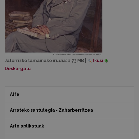
Jatorrizko tamainako irudia:
1.73 MB
|
Ikusi
Deskargatu
Alfa
Arrateko santutegia - Zaharberritzea
Arte aplikatuak