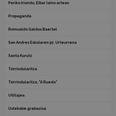
Periko Iriondo, Eibar laino artean
Propaganda
Romualdo Galdos Baertel
San Andres Eskolaren 50. Urteurrena
Santa Kurutz
Txirrindularitza
Txirrindularitza, "A Rueda"
Utillajea
Ustekabe grabazioa