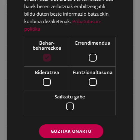
haiek beren zerbitzuak erabiltzeagatik
Eibartarren ahotan
bildu duten beste informazio batzuekin
konbina dezaketenak.
Pribatutasun-
Emakumeak
politika
Errepublika
Behar-
Errendimendua
beharrezkoa
Gerra
Gerra Zibilaren Interpretazio Zentroa
Bideratzea
Funtzionaltasuna
Gerrako umeak
Sailkatu gabe
Historia
Ignacio Zuloaga (1870-2020)
GUZTIAK ONARTU
Ignazio Zuloagaren margolanak Eibarko dendetan