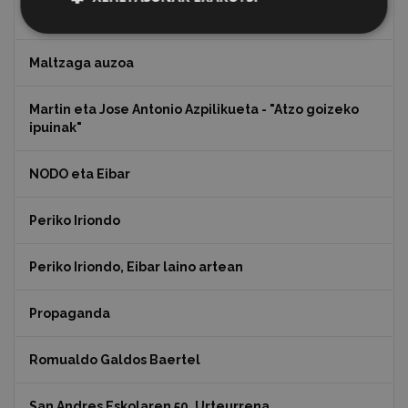
Koko Dantzak
Maltzaga auzoa
Martin eta Jose Antonio Azpilikueta - "Atzo goizeko
ipuinak"
NODO eta Eibar
Periko Iriondo
Periko Iriondo, Eibar laino artean
Propaganda
Romualdo Galdos Baertel
San Andres Eskolaren 50. Urteurrena