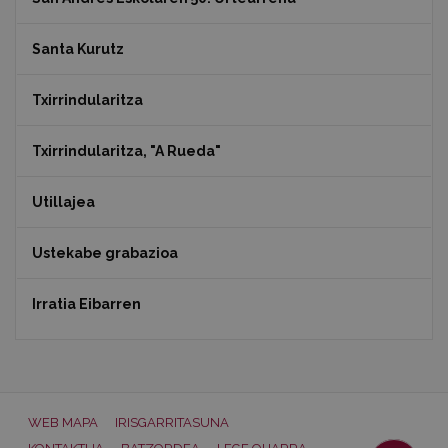
Santa Kurutz
Txirrindularitza
Txirrindularitza, "A Rueda"
Utillajea
Ustekabe grabazioa
Irratia Eibarren
WEB MAPA
IRISGARRITASUNA