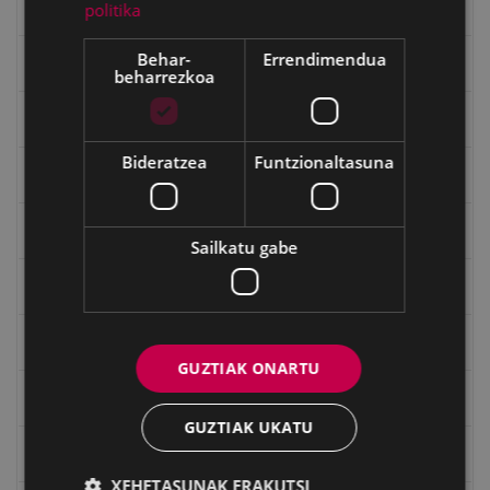
Gerra
politika
Behar-
Errendimendua
Gerra Zibilaren Interpretazio Zentroa
beharrezkoa
Gerrako umeak
Bideratzea
Funtzionaltasuna
Historia
Ignacio Zuloaga (1870-2020)
Sailkatu gabe
Ignazio Zuloagaren margolanak Eibarko dendetan
Indalecio Ojanguren, Gipuzkoako Foru Aldundia
GUZTIAK ONARTU
Juan Antonio Palacios HARRIA
GUZTIAK UKATU
Julen Zabaletaren marrazkiak
XEHETASUNAK ERAKUTSI