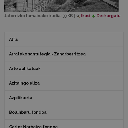
Jatorrizko tamainako irudia:
33 KB
|
Ikusi
Deskargatu
Alfa
Arrateko santutegia - Zaharberritzea
Arte aplikatuak
Azitaingo eliza
Azpilikueta
Bolunburu fondoa
Carlos Narbaiza fondoa