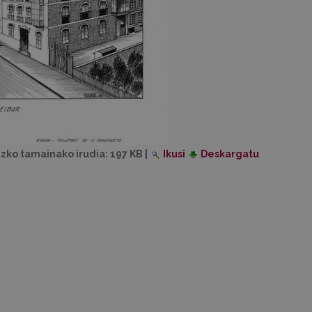
izko tamainako irudia:
197 KB
|
Ikusi
Deskargatu