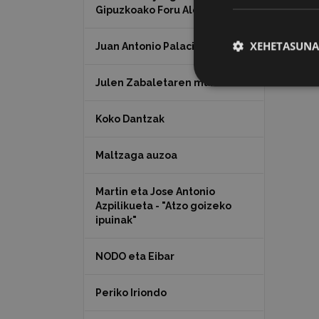
Gipuzkoako Foru Aldundia
XEHETASUNA
Juan Antonio Palacios HARRIA
Julen Zabaletaren marrazkiak
Koko Dantzak
Maltzaga auzoa
Martin eta Jose Antonio
Azpilikueta - "Atzo goizeko
ipuinak"
NODO eta Eibar
Periko Iriondo