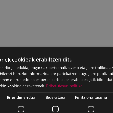
ek cookieak erabiltzen ditu
en ditugu edukia, iragarkiak pertsonalizatzeko eta gure trafikoa a
lerari buruzko informazioa ere partekatzen dugu gure publizitate
eman diezun edo haiek beren zerbitzuak erabiltzeagatik bildu dut
ekin konbina dezaketenak.
Pribatutasun-politika
Errendimendua
Bideratzea
Funtzionaltasuna