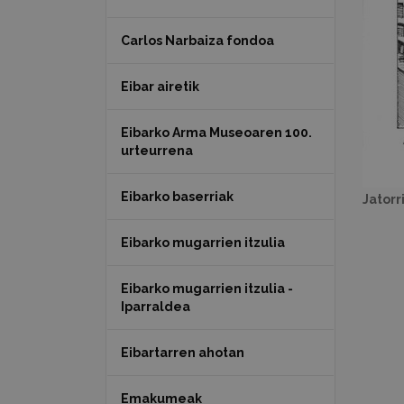
Carlos Narbaiza fondoa
Eibar airetik
Eibarko Arma Museoaren 100.
urteurrena
Eibarko baserriak
Jatorr
Eibarko mugarrien itzulia
Eibarko mugarrien itzulia -
Iparraldea
Eibartarren ahotan
Emakumeak