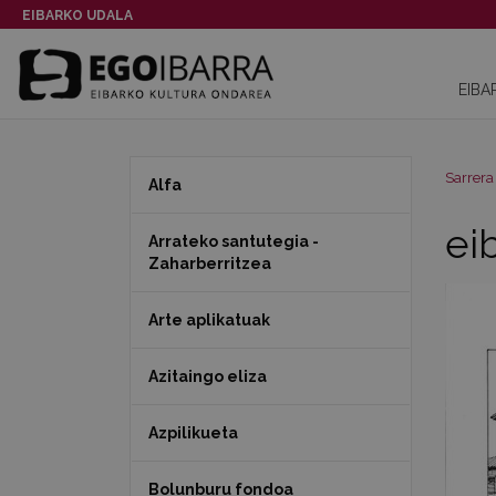
EIBARKO UDALA
EIBA
Sarrera
Alfa
ei
Arrateko santutegia -
Zaharberritzea
Arte aplikatuak
Azitaingo eliza
Azpilikueta
Bolunburu fondoa