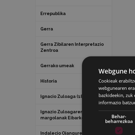
Errepublika
Gerra
Gerra Zibilaren Interpretazio
Zentroa
Gerrako umeak
Webgune hon
Cookieak erabiltz
Historia
webgunearen erabi
bazkideekin, zuk 
Ignacio Zuloaga (1870-2020)
informazio batzu
Ignazio Zuloagaren
Behar-
margolanak Eibarko dendetan
beharrezkoa
Indalecio Ojanguren,