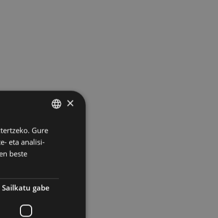
×
ztertzeko. Gure
BASQUE
- eta analisi-
SPANISH
en beste
Sailkatu gabe