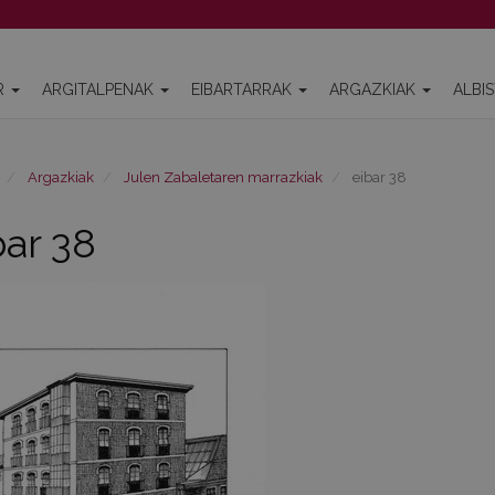
R
ARGITALPENAK
EIBARTARRAK
ARGAZKIAK
ALBI
Argazkiak
Julen Zabaletaren marrazkiak
eibar 38
bar 38