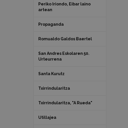
Periko Iriondo, Eibar laino
artean
Propaganda
Romualdo Galdos Baertel
San Andres Eskolaren 50.
Urteurrena
Santa Kurutz
Txirrindularitza
Txirrindularitza, "A Rueda"
Utillajea