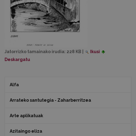
Jatorrizko tamainako irudia:
228 KB
|
Ikusi
Deskargatu
Alfa
Arrateko santutegia - Zaharberritzea
Arte aplikatuak
Azitaingo eliza