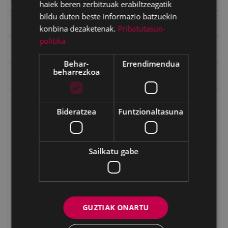
haiek beren zerbitzuak erabiltzeagatik
bildu duten beste informazio batzuekin
Emakumeak
konbina dezaketenak.
Pribatutasun-
politika
Errepublika
Behar-
Errendimendua
beharrezkoa
Gerra
Gerra Zibilaren Interpretazio Zentroa
Bideratzea
Funtzionaltasuna
Gerrako umeak
Sailkatu gabe
Historia
Ignacio Zuloaga (1870-2020)
Ignazio Zuloagaren margolanak Eibarko dendetan
GUZTIAK ONARTU