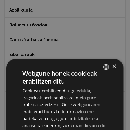
Azpilikueta
Bolunburu fondoa
Carlos Narbaiza fondoa
Eibar airetik
×
Eibarko Arma Museoaren 100. urteurrena
Webgune honek cookieak
erabiltzen ditu
BASQUE
Eibarko baserriak
Cookieak erabiltzen ditugu edukia,
SPANISH
iragarkiak pertsonalizatzeko eta gure
Eibarko mugarrien itzulia
trafikoa aztertzeko. Gure webgunearen
erabilerari buruzko informazioa ere
Eibarko mugarrien itzulia - Iparraldea
partekatzen dugu gure publizitate- eta
analisi-bazkideekin, zuk eman diezun edo
Eibartarren ahotan