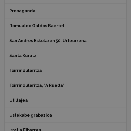
Propaganda
Romualdo Galdos Baertel
San Andres Eskolaren 50. Urteurrena
Santa Kurutz
Txirrindularitza
Txirrindularitza, "A Rueda"
Utillajea
Ustekabe grabazioa
Irratia Eibarren