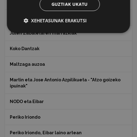
Indalecio Ojanguren, Gipuzkoako Foru Aldundia
GUZTIAK UKATU
Juan Antonio Palacios HARRIA
XEHETASUNAK ERAKUTSI
Julen Zabaletaren marrazkiak
Koko Dantzak
Maltzaga auzoa
Martin eta Jose Antonio Azpilikueta - "Atzo goizeko
ipuinak"
NODO eta Eibar
Periko Iriondo
Periko Iriondo, Eibar laino artean