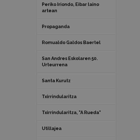
Periko Iriondo, Eibar laino
artean
Propaganda
Romualdo Galdos Baertel
San Andres Eskolaren 50.
Urteurrena
Santa Kurutz
Txirrindularitza
Txirrindularitza, "A Rueda"
Utillajea