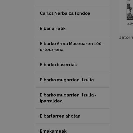
Carlos Narbaiza fondoa
Eibar airetik
Jatorr
Eibarko Arma Museoaren 100.
urteurrena
Eibarko baserriak
Eibarko mugarrien itzulia
Eibarko mugarrien itzulia -
Iparraldea
Eibartarren ahotan
Emakumeak