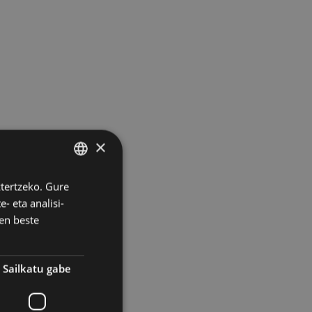
×
ztertzeko. Gure
BASQUE
- eta analisi-
SPANISH
en beste
Sailkatu gabe