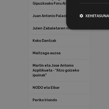
Gipuzkoako Foru Aldundia
XEHETASUNA
Juan Antonio Palacios HARRIA
Julen Zabaletaren marrazkiak
Koko Dantzak
Maltzaga auzoa
Martin eta Jose Antonio
Azpilikueta - "Atzo goizeko
ipuinak"
NODO eta Eibar
Periko Iriondo