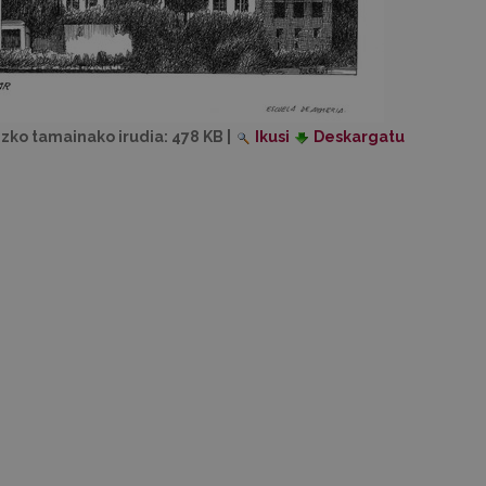
izko tamainako irudia:
478 KB
|
Ikusi
Deskargatu