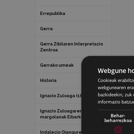
Errepublika
Gerra
Gerra Zibilaren Interpretazio
Zentroa
Gerrako umeak
Webgune hon
Cookieak erabiltz
Historia
webgunearen erabi
bazkideekin, zuk 
Ignacio Zuloaga (1870-2020)
informazio batzu
Ignazio Zuloagaren
Behar-
margolanak Eibarko dendetan
beharrezkoa
Indalecio Ojanguren,