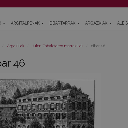
R
ARGITALPENAK
EIBARTARRAK
ARGAZKIAK
ALBI
Argazkiak
Julen Zabaletaren marrazkiak
eibar 46
bar 46