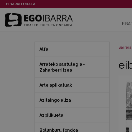
EIBARKO UDALA
EIBA
Sarrera
Alfa
ei
Arrateko santutegia -
Zaharberritzea
Arte aplikatuak
Azitaingo eliza
Azpilikueta
Bolunburu fondoa