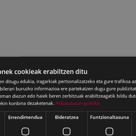
ek cookieak erabiltzen ditu
en ditugu edukia, iragarkiak pertsonalizatzeko eta gure trafikoa a
lerari buruzko informazioa ere partekatzen dugu gure publizitate
eman diezun edo haiek beren zerbitzuak erabiltzeagatik bildu dut
ekin konbina dezaketenak.
Pribatutasun-politika
Errendimendua
Bideratzea
Funtzionaltasuna