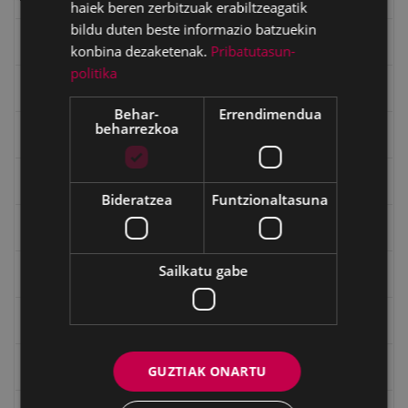
haiek beren zerbitzuak erabiltzeagatik
bildu duten beste informazio batzuekin
Emakumeak
konbina dezaketenak.
Pribatutasun-
politika
Errepublika
Behar-
Errendimendua
beharrezkoa
Gerra
Gerra Zibilaren Interpretazio Zentroa
Bideratzea
Funtzionaltasuna
Gerrako umeak
Sailkatu gabe
Historia
Ignacio Zuloaga (1870-2020)
Ignazio Zuloagaren margolanak Eibarko dendetan
GUZTIAK ONARTU