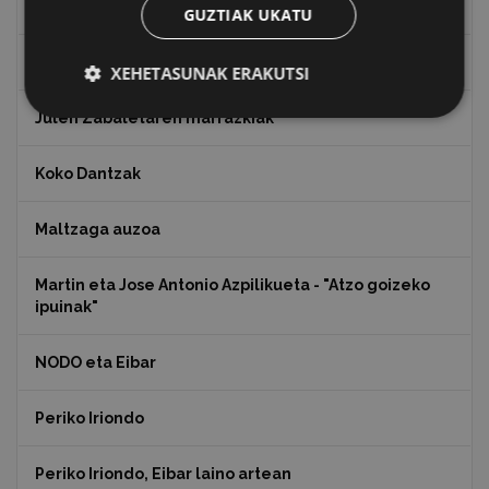
Indalecio Ojanguren, Gipuzkoako Foru Aldundia
GUZTIAK UKATU
Juan Antonio Palacios HARRIA
XEHETASUNAK ERAKUTSI
Julen Zabaletaren marrazkiak
Koko Dantzak
Maltzaga auzoa
Martin eta Jose Antonio Azpilikueta - "Atzo goizeko
ipuinak"
NODO eta Eibar
Periko Iriondo
Periko Iriondo, Eibar laino artean