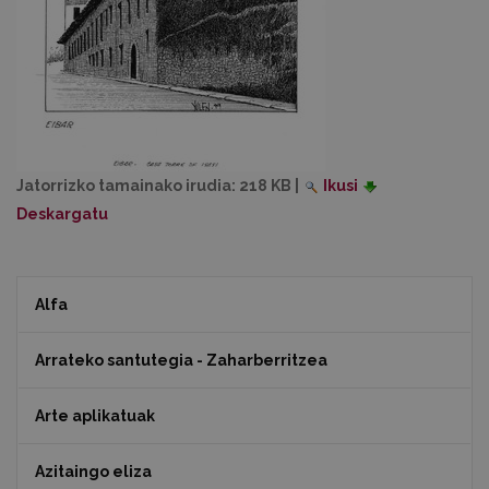
Jatorrizko tamainako irudia:
218 KB
|
Ikusi
Deskargatu
Alfa
Arrateko santutegia - Zaharberritzea
Arte aplikatuak
Azitaingo eliza