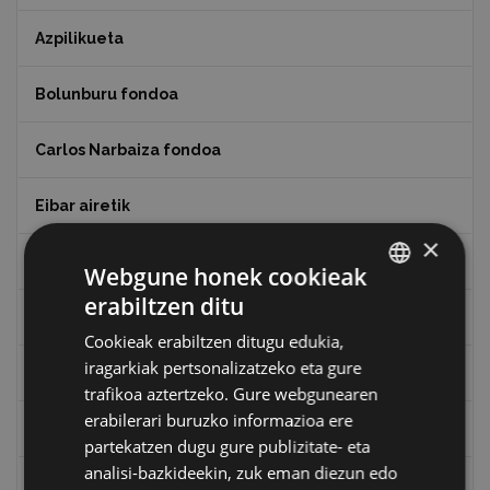
Azpilikueta
Bolunburu fondoa
Carlos Narbaiza fondoa
Eibar airetik
×
Eibarko Arma Museoaren 100. urteurrena
Webgune honek cookieak
erabiltzen ditu
BASQUE
Eibarko baserriak
Cookieak erabiltzen ditugu edukia,
SPANISH
iragarkiak pertsonalizatzeko eta gure
Eibarko mugarrien itzulia
trafikoa aztertzeko. Gure webgunearen
erabilerari buruzko informazioa ere
Eibarko mugarrien itzulia - Iparraldea
partekatzen dugu gure publizitate- eta
analisi-bazkideekin, zuk eman diezun edo
Eibartarren ahotan