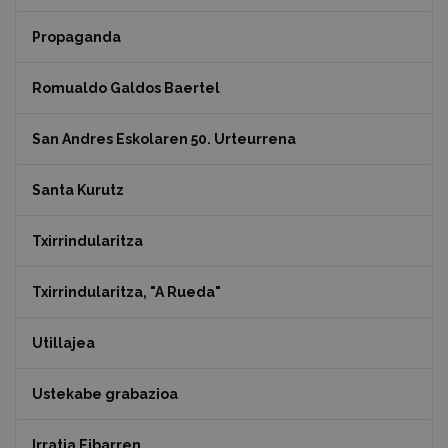
Propaganda
Romualdo Galdos Baertel
San Andres Eskolaren 50. Urteurrena
Santa Kurutz
Txirrindularitza
Txirrindularitza, "A Rueda"
Utillajea
Ustekabe grabazioa
Irratia Eibarren