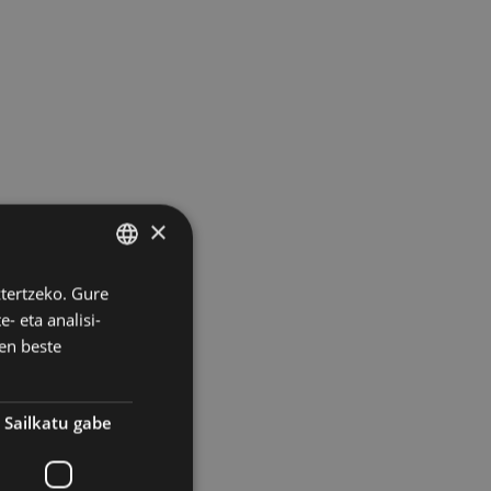
×
ztertzeko. Gure
BASQUE
- eta analisi-
SPANISH
en beste
Sailkatu gabe