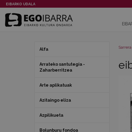
EIBARKO UDALA
EIBA
Sarrera
Alfa
ei
Arrateko santutegia -
Zaharberritzea
Arte aplikatuak
Azitaingo eliza
Azpilikueta
Bolunburu fondoa