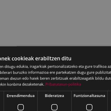
ek cookieak erabiltzen ditu
en ditugu edukia, iragarkiak pertsonalizatzeko eta gure trafikoa a
lerari buruzko informazioa ere partekatzen dugu gure publizitate
eman diezun edo haiek beren zerbitzuak erabiltzeagatik bildu dut
ekin konbina dezaketenak.
Pribatutasun-politika
Errendimendua
Bideratzea
Funtzionaltasuna