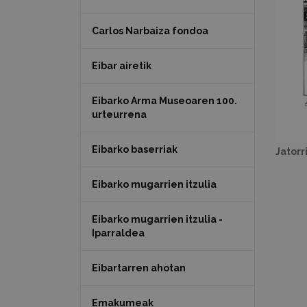
Carlos Narbaiza fondoa
Eibar airetik
Eibarko Arma Museoaren 100.
urteurrena
Eibarko baserriak
Jatorr
Eibarko mugarrien itzulia
Eibarko mugarrien itzulia -
Iparraldea
Eibartarren ahotan
Emakumeak