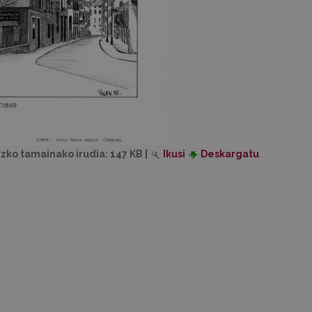
izko tamainako irudia:
147 KB
|
Ikusi
Deskargatu