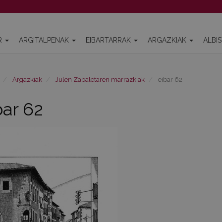
R
ARGITALPENAK
EIBARTARRAK
ARGAZKIAK
ALBI
Argazkiak
Julen Zabaletaren marrazkiak
eibar 62
bar 62