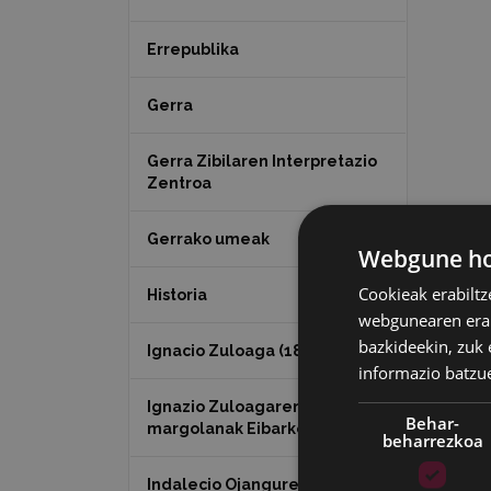
Errepublika
Gerra
Gerra Zibilaren Interpretazio
Zentroa
Gerrako umeak
Webgune hon
Cookieak erabiltz
Historia
webgunearen erabi
bazkideekin, zuk 
Ignacio Zuloaga (1870-2020)
informazio batzu
Ignazio Zuloagaren
Behar-
margolanak Eibarko dendetan
beharrezkoa
Indalecio Ojanguren,