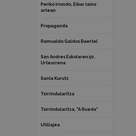
Periko Iriondo, Eibar laino
artean
Propaganda
Romualdo Galdos Baertel
San Andres Eskolaren 50.
Urteurrena
Santa Kurutz
Txirrindularitza
Txirrindularitza, "A Rueda"
Utillajea