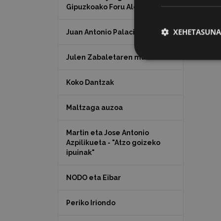
Gipuzkoako Foru Aldundia
XEHETASUNA
Juan Antonio Palacios HARRIA
Julen Zabaletaren marrazkiak
Koko Dantzak
Maltzaga auzoa
Martin eta Jose Antonio
Azpilikueta - "Atzo goizeko
ipuinak"
NODO eta Eibar
Periko Iriondo