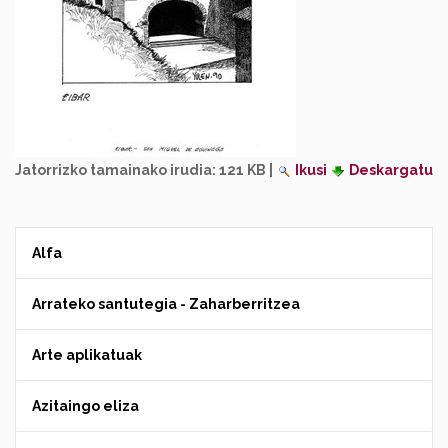
Jatorrizko tamainako irudia:
121 KB
|
Ikusi
Deskargatu
Alfa
Arrateko santutegia - Zaharberritzea
Arte aplikatuak
Azitaingo eliza