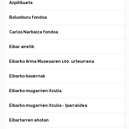
Azpilikueta
Bolunburu fondoa
Carlos Narbaiza fondoa
Eibar airetik
Eibarko Arma Museoaren 100. urteurrena
Eibarko baserriak
Eibarko mugarrien itzulia
Eibarko mugarrien itzulia - Iparraldea
Eibartarren ahotan