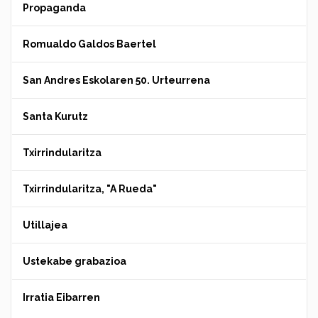
Propaganda
Romualdo Galdos Baertel
San Andres Eskolaren 50. Urteurrena
Santa Kurutz
Txirrindularitza
Txirrindularitza, "A Rueda"
Utillajea
Ustekabe grabazioa
Irratia Eibarren