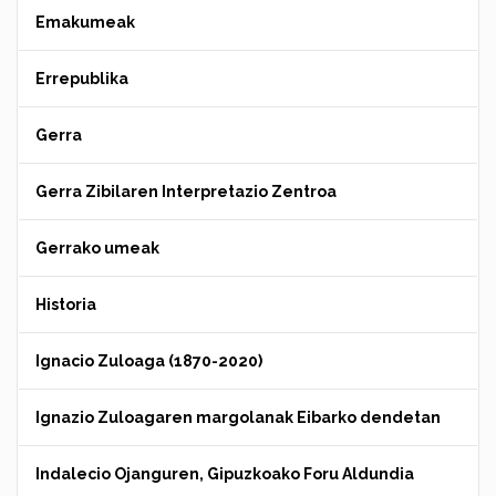
Emakumeak
Errepublika
Gerra
Gerra Zibilaren Interpretazio Zentroa
Gerrako umeak
Historia
Ignacio Zuloaga (1870-2020)
Ignazio Zuloagaren margolanak Eibarko dendetan
Indalecio Ojanguren, Gipuzkoako Foru Aldundia