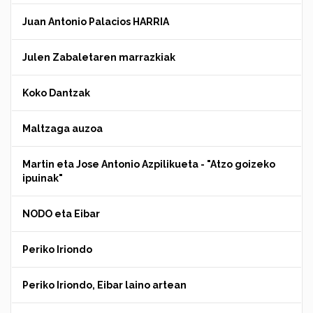
Juan Antonio Palacios HARRIA
Julen Zabaletaren marrazkiak
Koko Dantzak
Maltzaga auzoa
Martin eta Jose Antonio Azpilikueta - "Atzo goizeko
ipuinak"
NODO eta Eibar
Periko Iriondo
Periko Iriondo, Eibar laino artean