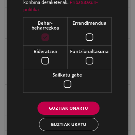
Errepublika
konbina dezaketenak.
Pribatutasun-
politika
Gerra
Behar-
Errendimendua
beharrezkoa
Gerra Zibilaren Interpretazio Zentroa
Gerrako umeak
Bideratzea
Funtzionaltasuna
Historia
Sailkatu gabe
Ignacio Zuloaga (1870-2020)
Ignazio Zuloagaren margolanak Eibarko dendetan
Indalecio Ojanguren, Gipuzkoako Foru Aldundia
GUZTIAK ONARTU
Juan Antonio Palacios HARRIA
GUZTIAK UKATU