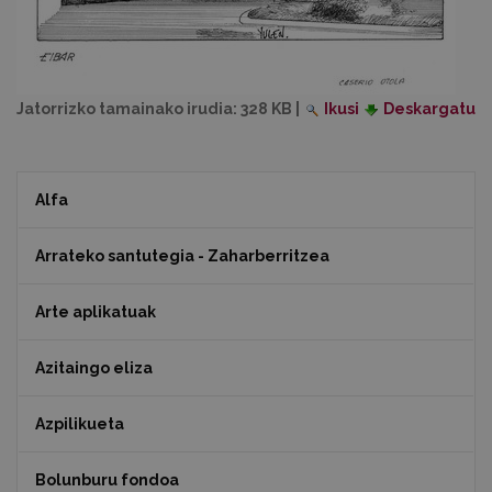
Jatorrizko tamainako irudia:
328 KB
|
Ikusi
Deskargatu
Alfa
Arrateko santutegia - Zaharberritzea
Arte aplikatuak
Azitaingo eliza
Azpilikueta
Bolunburu fondoa