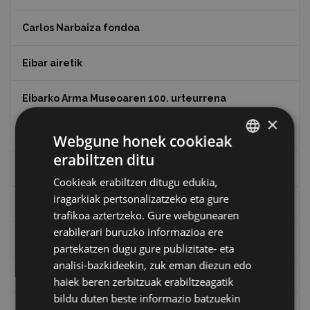
Carlos Narbaiza fondoa
Eibar airetik
Eibarko Arma Museoaren 100. urteurrena
×
Eibarko baserriak
Webgune honek cookieak
erabiltzen ditu
BASQUE
Eibarko mugarrien itzulia
Cookieak erabiltzen ditugu edukia,
SPANISH
iragarkiak pertsonalizatzeko eta gure
Eibarko mugarrien itzulia - Iparraldea
trafikoa aztertzeko. Gure webgunearen
erabilerari buruzko informazioa ere
Eibartarren ahotan
partekatzen dugu gure publizitate- eta
analisi-bazkideekin, zuk eman diezun edo
Emakumeak
haiek beren zerbitzuak erabiltzeagatik
bildu duten beste informazio batzuekin