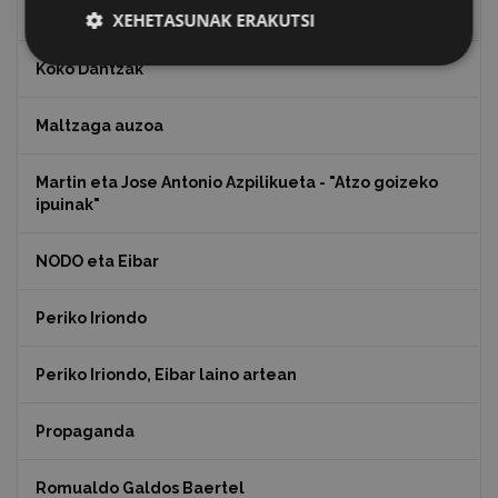
Julen Zabaletaren marrazkiak
XEHETASUNAK ERAKUTSI
Koko Dantzak
Maltzaga auzoa
Martin eta Jose Antonio Azpilikueta - "Atzo goizeko
ipuinak"
NODO eta Eibar
Periko Iriondo
Periko Iriondo, Eibar laino artean
Propaganda
Romualdo Galdos Baertel