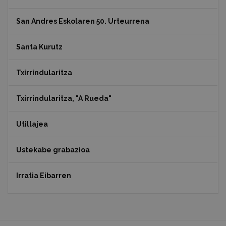
San Andres Eskolaren 50. Urteurrena
Santa Kurutz
Txirrindularitza
Txirrindularitza, "A Rueda"
Utillajea
Ustekabe grabazioa
Irratia Eibarren