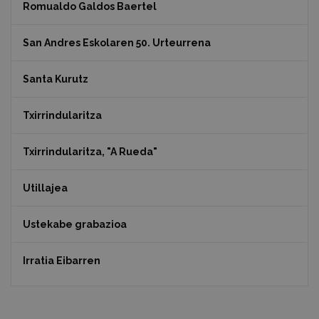
Romualdo Galdos Baertel
San Andres Eskolaren 50. Urteurrena
Santa Kurutz
Txirrindularitza
Txirrindularitza, "A Rueda"
Utillajea
Ustekabe grabazioa
Irratia Eibarren