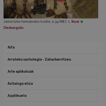
Jatorrizko tamainako irudia:
2.34 MB
|
Ikusi
Deskargatu
Alfa
Arrateko santutegia - Zaharberritzea
Arte aplikatuak
Azitaingo eliza
Azpilikueta