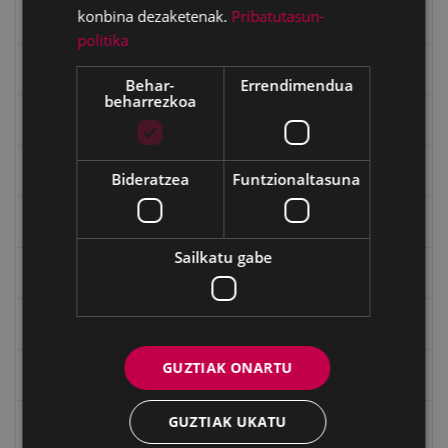
konbina dezaketenak.
Pribatutasun-
Errepublika
politika
Gerra
Behar-
Errendimendua
beharrezkoa
Gerra Zibilaren Interpretazio Zentroa
Gerrako umeak
Bideratzea
Funtzionaltasuna
Historia
Sailkatu gabe
Ignacio Zuloaga (1870-2020)
Ignazio Zuloagaren margolanak Eibarko dendetan
GUZTIAK ONARTU
Indalecio Ojanguren, Gipuzkoako Foru Aldundia
GUZTIAK UKATU
Juan Antonio Palacios HARRIA