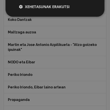
XEHETASUNAK ERAKUTSI
Julen Zabaletaren marrazkiak
Koko Dantzak
Maltzaga auzoa
Martin eta Jose Antonio Azpilikueta - "Atzo goizeko
ipuinak"
NODO eta Eibar
Periko Iriondo
Periko Iriondo, Eibar laino artean
Propaganda