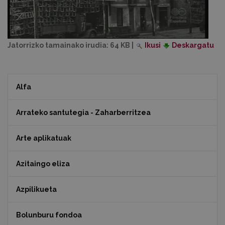
Jatorrizko tamainako irudia:
64 KB
|
Ikusi
Deskargatu
Alfa
Arrateko santutegia - Zaharberritzea
Arte aplikatuak
Azitaingo eliza
Azpilikueta
Bolunburu fondoa