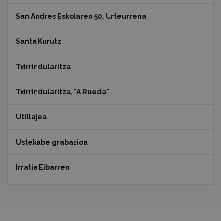
San Andres Eskolaren 50. Urteurrena
Santa Kurutz
Txirrindularitza
Txirrindularitza, "A Rueda"
Utillajea
Ustekabe grabazioa
Irratia Eibarren