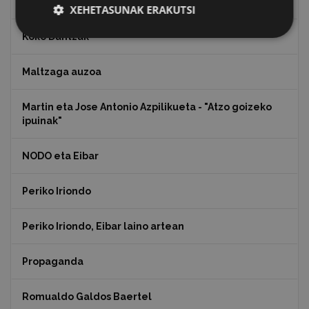
Julen Zabaletaren marrazkiak
XEHETASUNAK ERAKUTSI
Koko Dantzak
Maltzaga auzoa
Martin eta Jose Antonio Azpilikueta - "Atzo goizeko
ipuinak"
NODO eta Eibar
Periko Iriondo
Periko Iriondo, Eibar laino artean
Propaganda
Romualdo Galdos Baertel