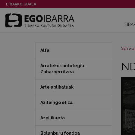
EIBARKO UDALA
EIBA
Sarrera
Alfa
ND
Arrateko santutegia -
Zaharberritzea
Arte aplikatuak
Azitaingo eliza
Azpilikueta
Bolunburu fondoa