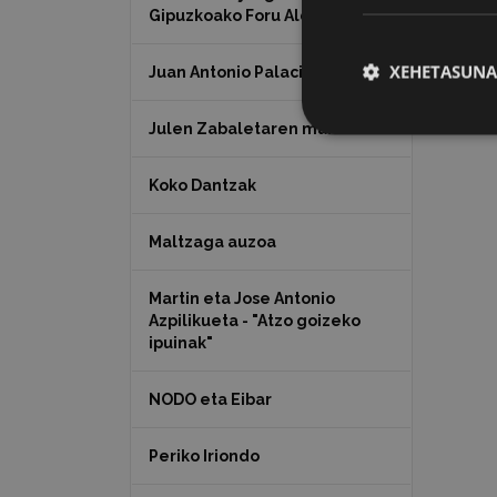
Gipuzkoako Foru Aldundia
XEHETASUNA
Juan Antonio Palacios HARRIA
Julen Zabaletaren marrazkiak
Koko Dantzak
Maltzaga auzoa
Martin eta Jose Antonio
Azpilikueta - "Atzo goizeko
ipuinak"
NODO eta Eibar
Periko Iriondo