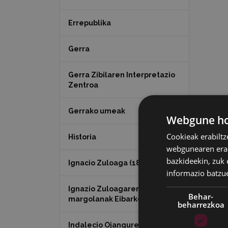
Errepublika
Gerra
Gerra Zibilaren Interpretazio
Zentroa
Gerrako umeak
Webgune hon
Cookieak erabiltz
Historia
webgunearen erabi
bazkideekin, zuk 
Ignacio Zuloaga (1870-2020)
informazio batzu
Ignazio Zuloagaren
Behar-
margolanak Eibarko dendetan
beharrezkoa
Indalecio Ojanguren,