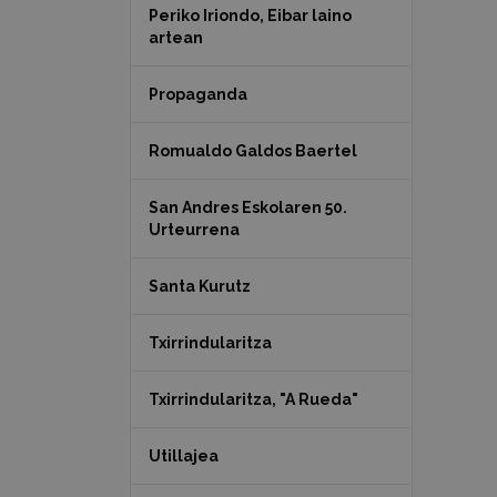
Periko Iriondo, Eibar laino
artean
Propaganda
Romualdo Galdos Baertel
San Andres Eskolaren 50.
Urteurrena
Santa Kurutz
Txirrindularitza
Txirrindularitza, "A Rueda"
Utillajea