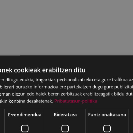
ek cookieak erabiltzen ditu
en ditugu edukia, iragarkiak pertsonalizatzeko eta gure trafikoa a
lerari buruzko informazioa ere partekatzen dugu gure publizitate
eman diezun edo haiek beren zerbitzuak erabiltzeagatik bildu dut
ekin konbina dezaketenak.
Pribatutasun-politika
Errendimendua
Bideratzea
Funtzionaltasuna