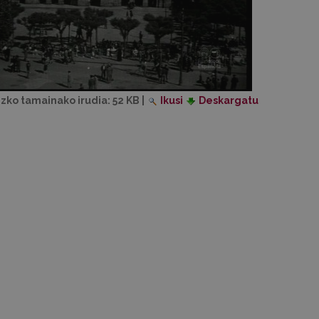
izko tamainako irudia:
52 KB
|
Ikusi
Deskargatu