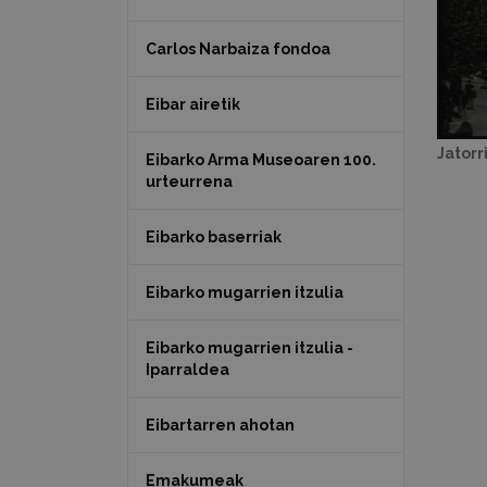
Carlos Narbaiza fondoa
Eibar airetik
Jatorr
Eibarko Arma Museoaren 100.
urteurrena
Eibarko baserriak
Eibarko mugarrien itzulia
Eibarko mugarrien itzulia -
Iparraldea
Eibartarren ahotan
Emakumeak