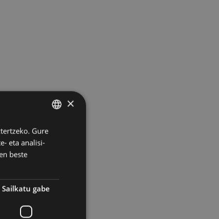
×
ztertzeko. Gure
BASQUE
- eta analisi-
SPANISH
en beste
Sailkatu gabe