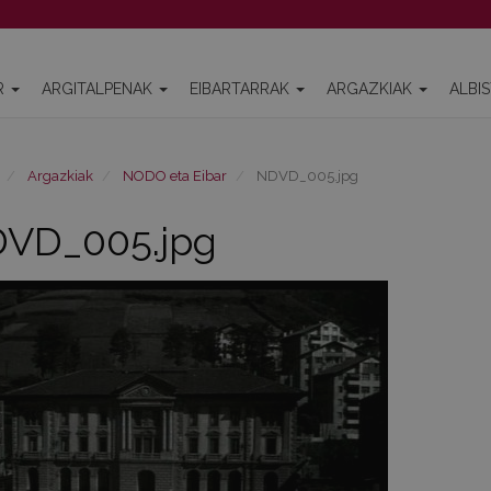
R
ARGITALPENAK
EIBARTARRAK
ARGAZKIAK
ALBI
Argazkiak
NODO eta Eibar
NDVD_005.jpg
VD_005.jpg