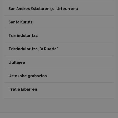
San Andres Eskolaren 50. Urteurrena
Santa Kurutz
Txirrindularitza
Txirrindularitza, "A Rueda"
Utillajea
Ustekabe grabazioa
Irratia Eibarren