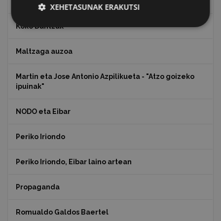
Julen Zabaletaren marrazkiak
XEHETASUNAK ERAKUTSI
Koko Dantzak
Maltzaga auzoa
Martin eta Jose Antonio Azpilikueta - "Atzo goizeko
ipuinak"
NODO eta Eibar
Periko Iriondo
Periko Iriondo, Eibar laino artean
Propaganda
Romualdo Galdos Baertel