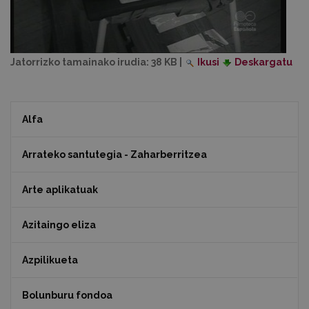
Jatorrizko tamainako irudia:
38 KB
|
Ikusi
Deskargatu
Alfa
Arrateko santutegia - Zaharberritzea
Arte aplikatuak
Azitaingo eliza
Azpilikueta
Bolunburu fondoa