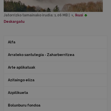
Jatorrizko tamainako irudia:
1.06 MB
|
Ikusi
Deskargatu
Alfa
Arrateko santutegia - Zaharberritzea
Arte aplikatuak
Azitaingo eliza
Azpilikueta
Bolunburu fondoa