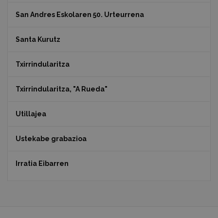
San Andres Eskolaren 50. Urteurrena
Santa Kurutz
Txirrindularitza
Txirrindularitza, "A Rueda"
Utillajea
Ustekabe grabazioa
Irratia Eibarren