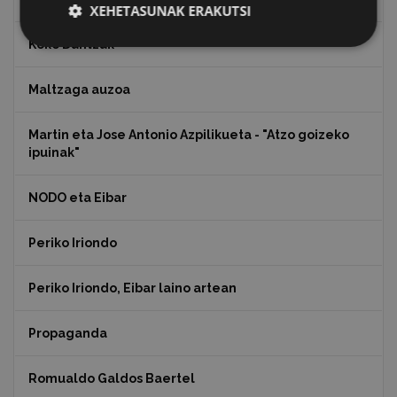
XEHETASUNAK ERAKUTSI
Koko Dantzak
Maltzaga auzoa
Martin eta Jose Antonio Azpilikueta - "Atzo goizeko
ipuinak"
NODO eta Eibar
Periko Iriondo
Periko Iriondo, Eibar laino artean
Propaganda
Romualdo Galdos Baertel