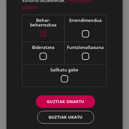
konbina dezaketenak.
Pribatutasun-
politika
Gerra
Behar-
Errendimendua
beharrezkoa
Gerra Zibilaren Interpretazio Zentroa
Gerrako umeak
Bideratzea
Funtzionaltasuna
Historia
Sailkatu gabe
Ignacio Zuloaga (1870-2020)
Ignazio Zuloagaren margolanak Eibarko dendetan
Indalecio Ojanguren, Gipuzkoako Foru Aldundia
GUZTIAK ONARTU
Juan Antonio Palacios HARRIA
GUZTIAK UKATU
Julen Zabaletaren marrazkiak