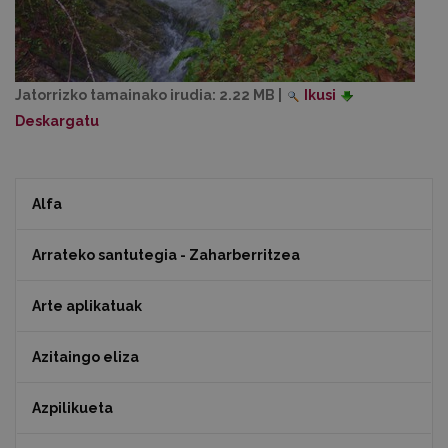
Jatorrizko tamainako irudia:
2.22 MB
|
Ikusi
Deskargatu
Alfa
Arrateko santutegia - Zaharberritzea
Arte aplikatuak
Azitaingo eliza
Azpilikueta