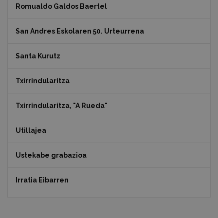
Romualdo Galdos Baertel
San Andres Eskolaren 50. Urteurrena
Santa Kurutz
Txirrindularitza
Txirrindularitza, "A Rueda"
Utillajea
Ustekabe grabazioa
Irratia Eibarren