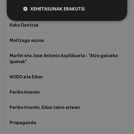
XEHETASUNAK ERAKUTSI
Julen Zabaletaren marrazkiak
Koko Dantzak
Maltzaga auzoa
Martin eta Jose Antonio Azpilikueta - "Atzo goizeko
ipuinak"
NODO eta Eibar
Periko Iriondo
Periko Iriondo, Eibar laino artean
Propaganda