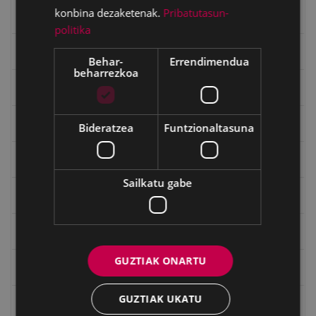
konbina dezaketenak.
Pribatutasun-
Errepublika
politika
Gerra
Behar-
Errendimendua
beharrezkoa
Gerra Zibilaren Interpretazio Zentroa
Gerrako umeak
Bideratzea
Funtzionaltasuna
Historia
Sailkatu gabe
Ignacio Zuloaga (1870-2020)
Ignazio Zuloagaren margolanak Eibarko dendetan
GUZTIAK ONARTU
Indalecio Ojanguren, Gipuzkoako Foru Aldundia
GUZTIAK UKATU
Juan Antonio Palacios HARRIA