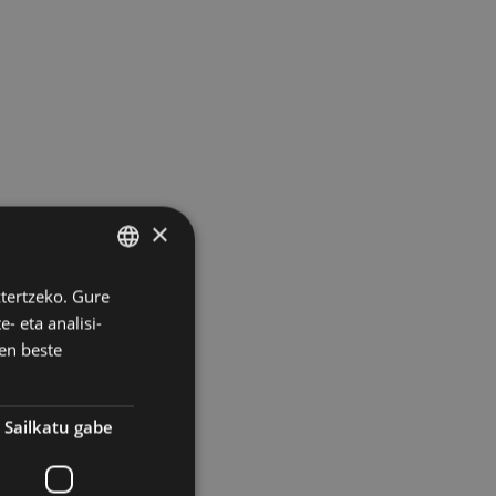
×
ztertzeko. Gure
BASQUE
- eta analisi-
SPANISH
en beste
Sailkatu gabe