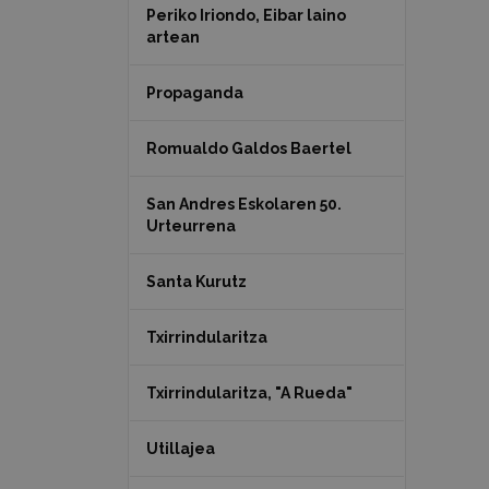
Periko Iriondo, Eibar laino
artean
Propaganda
Romualdo Galdos Baertel
San Andres Eskolaren 50.
Urteurrena
Santa Kurutz
Txirrindularitza
Txirrindularitza, "A Rueda"
Utillajea