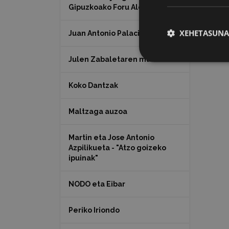
Gipuzkoako Foru Aldundia
XEHETASUNA
Juan Antonio Palacios HARRIA
Julen Zabaletaren marrazkiak
Koko Dantzak
Maltzaga auzoa
Martin eta Jose Antonio
Azpilikueta - "Atzo goizeko
ipuinak"
NODO eta Eibar
Periko Iriondo