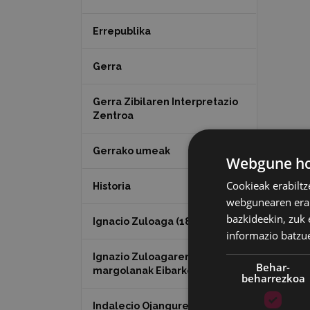
Errepublika
Gerra
Gerra Zibilaren Interpretazio
Zentroa
Gerrako umeak
Webgune hon
Cookieak erabiltz
Historia
webgunearen erabi
bazkideekin, zuk 
Ignacio Zuloaga (1870-2020)
informazio batzu
Ignazio Zuloagaren
Behar-
margolanak Eibarko dendetan
beharrezkoa
Indalecio Ojanguren,