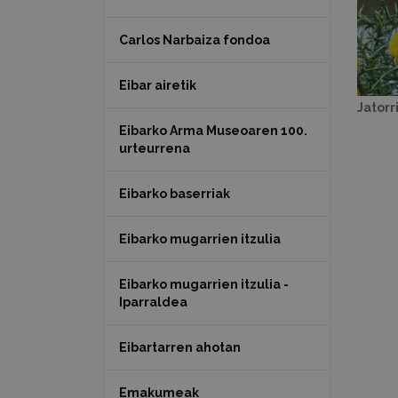
Carlos Narbaiza fondoa
Eibar airetik
Jatorr
Eibarko Arma Museoaren 100.
urteurrena
Eibarko baserriak
Eibarko mugarrien itzulia
Eibarko mugarrien itzulia -
Iparraldea
Eibartarren ahotan
Emakumeak