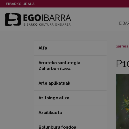
EIBARKO UDALA
EIBA
Sarrera
Alfa
P1
Arrateko santutegia -
Zaharberritzea
Arte aplikatuak
Azitaingo eliza
Azpilikueta
Bolunburu fondoa