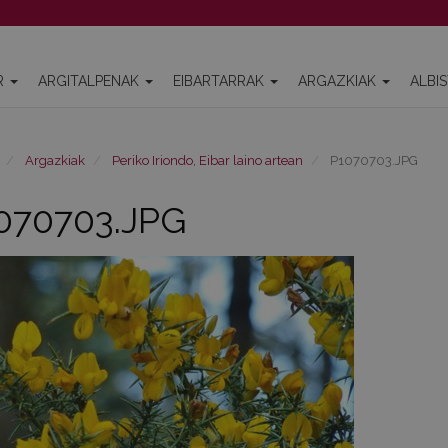
R
ARGITALPENAK
EIBARTARRAK
ARGAZKIAK
ALBI
Argazkiak
Periko Iriondo, Eibar laino artean
P1070703.JPG
070703.JPG