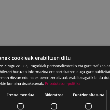
ek cookieak erabiltzen ditu
en ditugu edukia, iragarkiak pertsonalizatzeko eta gure trafikoa a
lerari buruzko informazioa ere partekatzen dugu gure publizitate
eman diezun edo haiek beren zerbitzuak erabiltzeagatik bildu dut
ekin konbina dezaketenak.
Pribatutasun-politika
Errendimendua
Bideratzea
Funtzionaltasuna