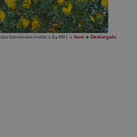
izko tamainako irudia:
1.84 MB
|
Ikusi
Deskargatu