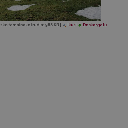
izko tamainako irudia:
988 KB
|
Ikusi
Deskargatu