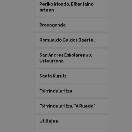
Periko Iriondo, Eibar laino
artean
Propaganda
Romualdo Galdos Baertel
San Andres Eskolaren 50.
Urteurrena
Santa Kurutz
Txirrindularitza
Txirrindularitza, "A Rueda"
Utillajea