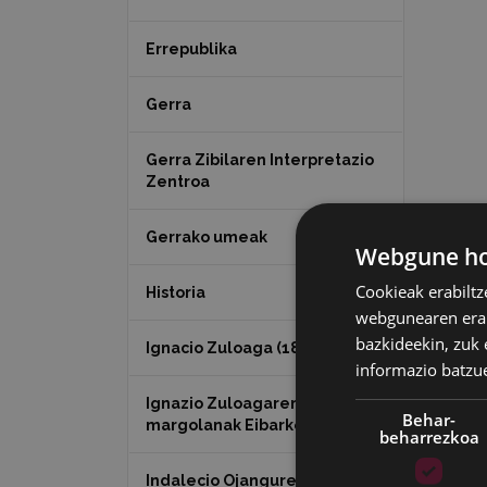
Errepublika
Gerra
Gerra Zibilaren Interpretazio
Zentroa
Gerrako umeak
Webgune hon
Cookieak erabiltz
Historia
webgunearen erabi
bazkideekin, zuk 
Ignacio Zuloaga (1870-2020)
informazio batzu
Ignazio Zuloagaren
Behar-
margolanak Eibarko dendetan
beharrezkoa
Indalecio Ojanguren,