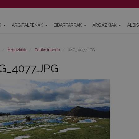
R
ARGITALPENAK
EIBARTARRAK
ARGAZKIAK
ALBI
Argazkiak
Periko Iriondo
IMG_4077.JPG
G_4077.JPG