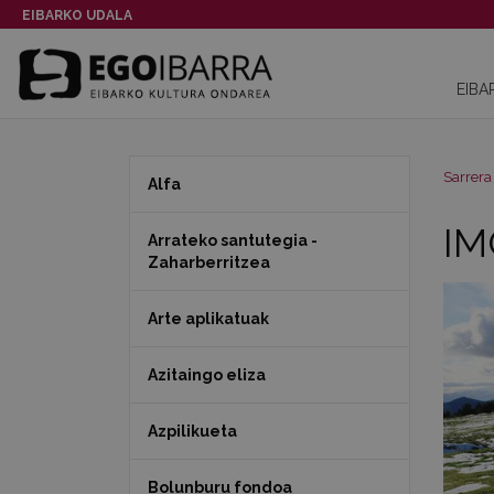
EIBARKO UDALA
EIBA
Sarrera
Alfa
IM
Arrateko santutegia -
Zaharberritzea
Arte aplikatuak
Azitaingo eliza
Azpilikueta
Bolunburu fondoa