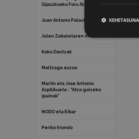
Gipuzkoako Foru Aldundia
XEHETASUNA
Juan Antonio Palacios HARRIA
Julen Zabaletaren marrazkiak
Koko Dantzak
Maltzaga auzoa
Martin eta Jose Antonio
Azpilikueta - "Atzo goizeko
ipuinak"
NODO eta Eibar
Periko Iriondo