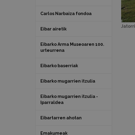
Carlos Narbaiza fondoa
Jatorr
Eibar airetik
Eibarko Arma Museoaren 100.
urteurrena
Eibarko baserriak
Eibarko mugarrien itzulia
Eibarko mugarrien itzulia -
Iparraldea
Eibartarren ahotan
Emakumeak