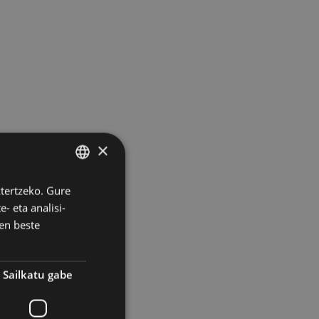
×
ztertzeko. Gure
BASQUE
- eta analisi-
SPANISH
en beste
Sailkatu gabe