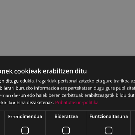
ek cookieak erabiltzen ditu
en ditugu edukia, iragarkiak pertsonalizatzeko eta gure trafikoa a
lerari buruzko informazioa ere partekatzen dugu gure publizitate
eman diezun edo haiek beren zerbitzuak erabiltzeagatik bildu dut
ekin konbina dezaketenak.
Pribatutasun-politika
Errendimendua
Bideratzea
Funtzionaltasuna