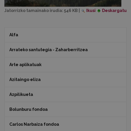
Jatorrizko tamainako irudia:
546 KB
|
Ikusi
Deskargatu
Alfa
Arrateko santutegia - Zaharberritzea
Arte aplikatuak
Azitaingo eliza
Azpilikueta
Bolunburu fondoa
Carlos Narbaiza fondoa