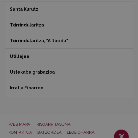
Santa Kurutz
Txirrindularitza
Txirrindularitza, "A Rueda"
Utillajea
Ustekabe grabazioa
Irratia Eibarren
WEB MAPA
IRISGARRITASUNA
KONTAKTUA
BATZORDEA
LEGE OHARRA