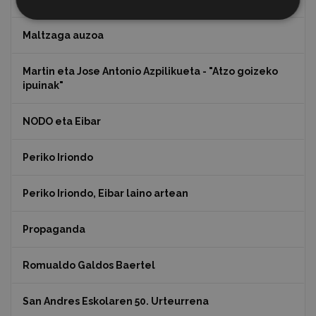
Maltzaga auzoa
Martin eta Jose Antonio Azpilikueta - "Atzo goizeko
ipuinak"
NODO eta Eibar
Periko Iriondo
Periko Iriondo, Eibar laino artean
Propaganda
Romualdo Galdos Baertel
San Andres Eskolaren 50. Urteurrena