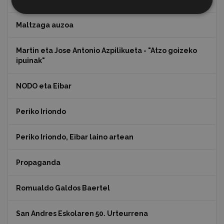
Maltzaga auzoa
Martin eta Jose Antonio Azpilikueta - "Atzo goizeko
ipuinak"
NODO eta Eibar
Periko Iriondo
Periko Iriondo, Eibar laino artean
Propaganda
Romualdo Galdos Baertel
San Andres Eskolaren 50. Urteurrena