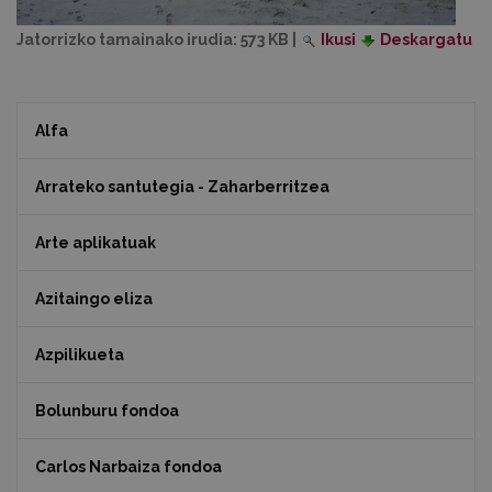
Jatorrizko tamainako irudia:
573 KB
|
Ikusi
Deskargatu
Alfa
Arrateko santutegia - Zaharberritzea
Arte aplikatuak
Azitaingo eliza
Azpilikueta
Bolunburu fondoa
Carlos Narbaiza fondoa