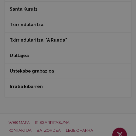
Santa Kurutz
Txirrindularitza
Txirrindularitza, "A Rueda"
Utillajea
Ustekabe grabazioa
Irratia Eibarren
WEB MAPA
IRISGARRITASUNA
KONTAKTUA
BATZORDEA
LEGE OHARRA