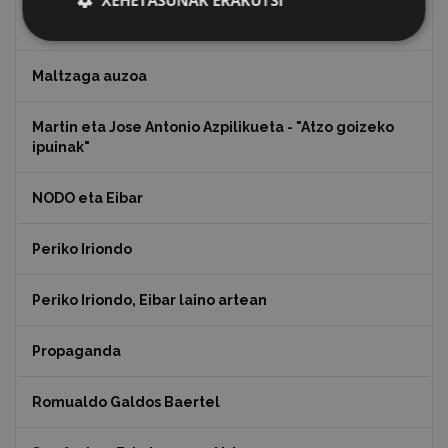
Koko Dantzak
Maltzaga auzoa
Martin eta Jose Antonio Azpilikueta - "Atzo goizeko
ipuinak"
NODO eta Eibar
Periko Iriondo
Periko Iriondo, Eibar laino artean
Propaganda
Romualdo Galdos Baertel