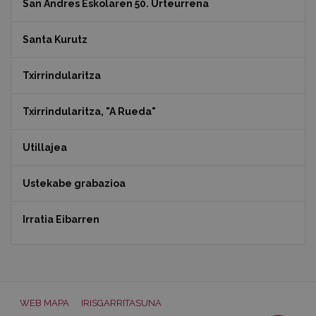
San Andres Eskolaren 50. Urteurrena
Santa Kurutz
Txirrindularitza
Txirrindularitza, "A Rueda"
Utillajea
Ustekabe grabazioa
Irratia Eibarren
WEB MAPA
IRISGARRITASUNA