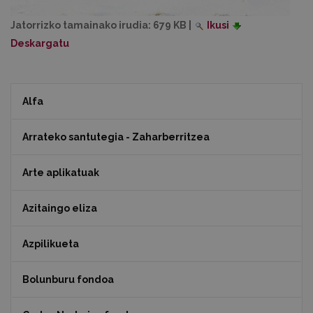
Jatorrizko tamainako irudia:
679 KB
|
Ikusi
Deskargatu
Alfa
Arrateko santutegia - Zaharberritzea
Arte aplikatuak
Azitaingo eliza
Azpilikueta
Bolunburu fondoa