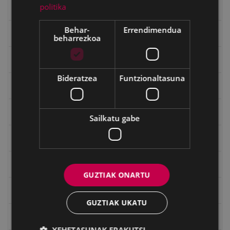
politika
Gerra
Behar-
Errendimendua
Gerra Zibilaren Interpretazio Zentroa
beharrezkoa
Gerrako umeak
Bideratzea
Funtzionaltasuna
Historia
Ignacio Zuloaga (1870-2020)
Sailkatu gabe
Ignazio Zuloagaren margolanak Eibarko dendetan
Indalecio Ojanguren, Gipuzkoako Foru Aldundia
GUZTIAK ONARTU
Juan Antonio Palacios HARRIA
GUZTIAK UKATU
Julen Zabaletaren marrazkiak
XEHETASUNAK ERAKUTSI