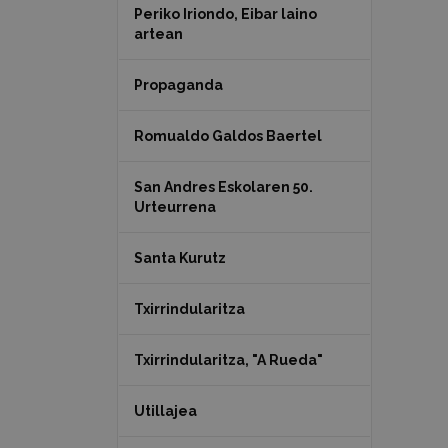
Periko Iriondo, Eibar laino
artean
Propaganda
Romualdo Galdos Baertel
San Andres Eskolaren 50.
Urteurrena
Santa Kurutz
Txirrindularitza
Txirrindularitza, "A Rueda"
Utillajea