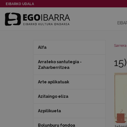
EIBARKO UDALA
EIBA
Sarrera
Alfa
15
Arrateko santutegia -
Zaharberritzea
Arte aplikatuak
Azitaingo eliza
Azpilikueta
Bolunburu fondoa
Jatorr