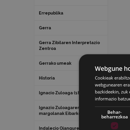
Errepublika
Gerra
Gerra Zibilaren Interpretazio
Zentroa
Gerrako umeak
Webgune hon
Cookieak erabiltz
Historia
webgunearen erabi
bazkideekin, zuk 
Ignacio Zuloaga (1870-2020)
informazio batzu
Ignazio Zuloagaren
Behar-
margolanak Eibarko dendetan
beharrezkoa
Indalecio Ojanguren,