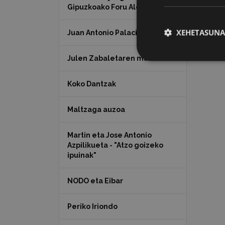
Gipuzkoako Foru Aldundia
XEHETASUNA
Juan Antonio Palacios HARRIA
Julen Zabaletaren marrazkiak
Koko Dantzak
Maltzaga auzoa
Martin eta Jose Antonio
Azpilikueta - "Atzo goizeko
ipuinak"
NODO eta Eibar
Periko Iriondo