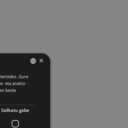
×
ztertzeko. Gure
BASQUE
- eta analisi-
SPANISH
en beste
Sailkatu gabe