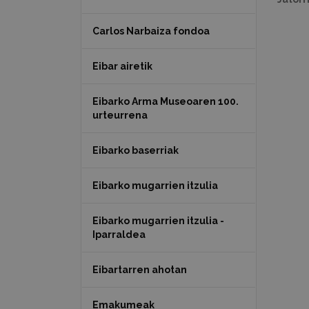
Carlos Narbaiza fondoa
Eibar airetik
Eibarko Arma Museoaren 100.
urteurrena
Eibarko baserriak
Eibarko mugarrien itzulia
Eibarko mugarrien itzulia -
Iparraldea
Eibartarren ahotan
Emakumeak