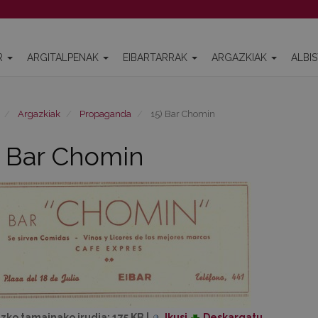
R
ARGITALPENAK
EIBARTARRAK
ARGAZKIAK
ALBI
Argazkiak
Propaganda
15) Bar Chomin
) Bar Chomin
izko tamainako irudia:
175 KB
|
Ikusi
Deskargatu