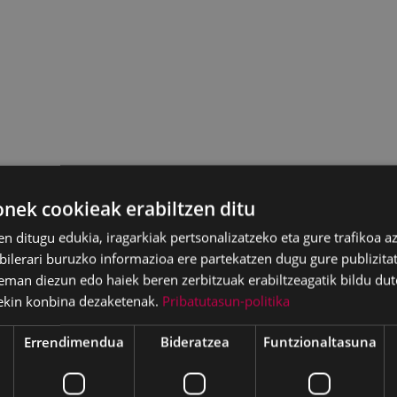
ek cookieak erabiltzen ditu
en ditugu edukia, iragarkiak pertsonalizatzeko eta gure trafikoa a
lerari buruzko informazioa ere partekatzen dugu gure publizitate
eman diezun edo haiek beren zerbitzuak erabiltzeagatik bildu dut
ekin konbina dezaketenak.
Pribatutasun-politika
Errendimendua
Bideratzea
Funtzionaltasuna