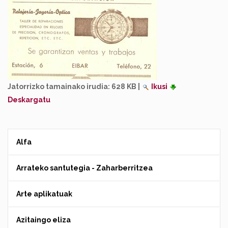
Jatorrizko tamainako irudia:
628 KB
|
Ikusi
Deskargatu
Alfa
Arrateko santutegia - Zaharberritzea
Arte aplikatuak
Azitaingo eliza