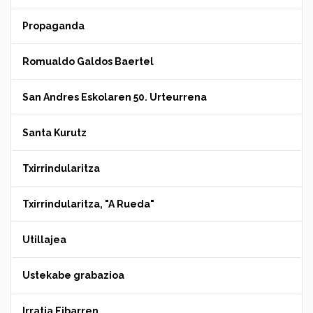
Propaganda
Romualdo Galdos Baertel
San Andres Eskolaren 50. Urteurrena
Santa Kurutz
Txirrindularitza
Txirrindularitza, "A Rueda"
Utillajea
Ustekabe grabazioa
Irratia Eibarren