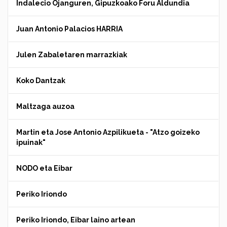
Indalecio Ojanguren, Gipuzkoako Foru Aldundia
Juan Antonio Palacios HARRIA
Julen Zabaletaren marrazkiak
Koko Dantzak
Maltzaga auzoa
Martin eta Jose Antonio Azpilikueta - "Atzo goizeko
ipuinak"
NODO eta Eibar
Periko Iriondo
Periko Iriondo, Eibar laino artean