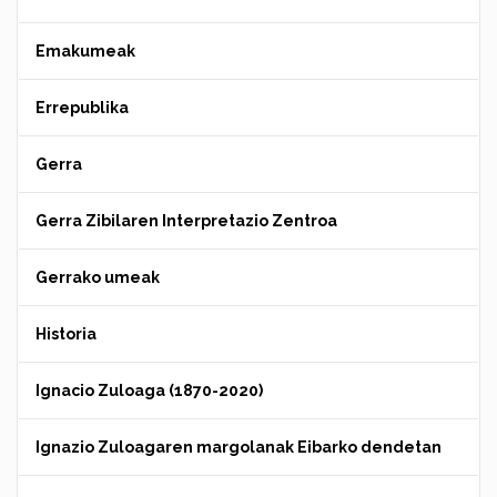
Emakumeak
Errepublika
Gerra
Gerra Zibilaren Interpretazio Zentroa
Gerrako umeak
Historia
Ignacio Zuloaga (1870-2020)
Ignazio Zuloagaren margolanak Eibarko dendetan