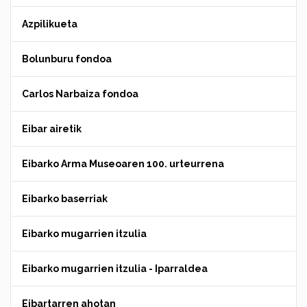
Azpilikueta
Bolunburu fondoa
Carlos Narbaiza fondoa
Eibar airetik
Eibarko Arma Museoaren 100. urteurrena
Eibarko baserriak
Eibarko mugarrien itzulia
Eibarko mugarrien itzulia - Iparraldea
Eibartarren ahotan