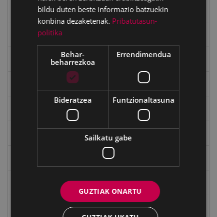
bildu duten beste informazio batzuekin
Emakumeak
konbina dezaketenak.
Pribatutasun-
politika
Errepublika
Behar-
Errendimendua
Gerra
beharrezkoa
Gerra Zibilaren Interpretazio Zentroa
Bideratzea
Funtzionaltasuna
Gerrako umeak
Historia
Sailkatu gabe
Ignacio Zuloaga (1870-2020)
Ignazio Zuloagaren margolanak Eibarko dendetan
GUZTIAK ONARTU
Indalecio Ojanguren, Gipuzkoako Foru Aldundia