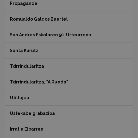
Propaganda
Romualdo Galdos Baertel
San Andres Eskolaren 50. Urteurrena
Santa Kurutz
Txirrindularitza
Txirrindularitza, "A Rueda"
Utillajea
Ustekabe grabazioa
Irratia Eibarren