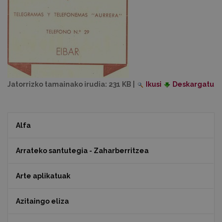
Jatorrizko tamainako irudia:
231 KB
|
Ikusi
Deskargatu
Alfa
Arrateko santutegia - Zaharberritzea
Arte aplikatuak
Azitaingo eliza