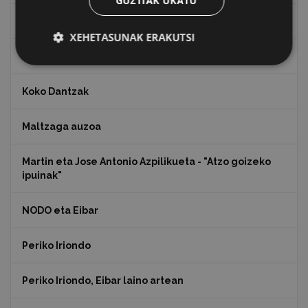
GUZTIAK UKATU
Juan Antonio Palacios HARRIA
XEHETASUNAK ERAKUTSI
Julen Zabaletaren marrazkiak
Koko Dantzak
Maltzaga auzoa
Martin eta Jose Antonio Azpilikueta - "Atzo goizeko
ipuinak"
NODO eta Eibar
Periko Iriondo
Periko Iriondo, Eibar laino artean