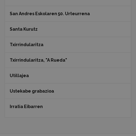
San Andres Eskolaren 50. Urteurrena
Santa Kurutz
Txirrindularitza
Txirrindularitza, "A Rueda"
Utillajea
Ustekabe grabazioa
Irratia Eibarren