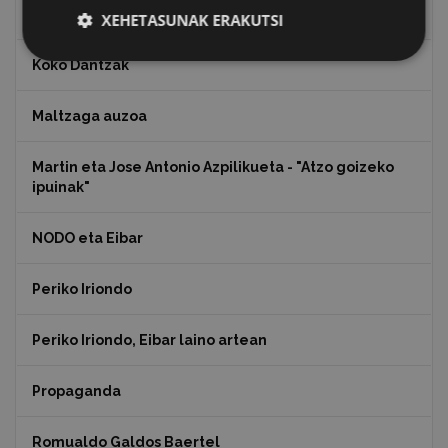
Julen Zabaletaren marrazkiak
XEHETASUNAK ERAKUTSI
Koko Dantzak
Maltzaga auzoa
Martin eta Jose Antonio Azpilikueta - "Atzo goizeko
ipuinak"
NODO eta Eibar
Periko Iriondo
Periko Iriondo, Eibar laino artean
Propaganda
Romualdo Galdos Baertel