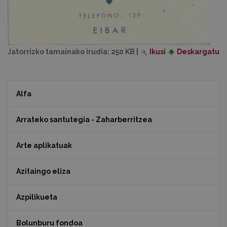
Jatorrizko tamainako irudia:
250 KB
|
Ikusi
Deskargatu
Alfa
Arrateko santutegia - Zaharberritzea
Arte aplikatuak
Azitaingo eliza
Azpilikueta
Bolunburu fondoa