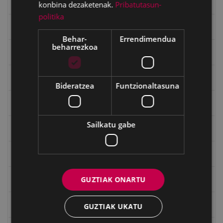
Errepublika
konbina dezaketenak.
Pribatutasun-
politika
Gerra
Behar-
Errendimendua
beharrezkoa
Gerra Zibilaren Interpretazio Zentroa
Gerrako umeak
Bideratzea
Funtzionaltasuna
Historia
Sailkatu gabe
Ignacio Zuloaga (1870-2020)
Ignazio Zuloagaren margolanak Eibarko dendetan
GUZTIAK ONARTU
Indalecio Ojanguren, Gipuzkoako Foru Aldundia
Juan Antonio Palacios HARRIA
GUZTIAK UKATU