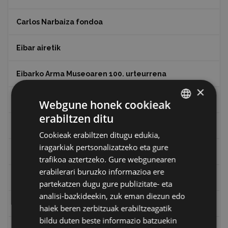
Carlos Narbaiza fondoa
Eibar airetik
Eibarko Arma Museoaren 100. urteurrena
×
Eibarko baserriak
Webgune honek cookieak
erabiltzen ditu
BASQUE
Eibarko mugarrien itzulia
Cookieak erabiltzen ditugu edukia,
SPANISH
iragarkiak pertsonalizatzeko eta gure
Eibarko mugarrien itzulia - Iparraldea
trafikoa aztertzeko. Gure webgunearen
erabilerari buruzko informazioa ere
Eibartarren ahotan
partekatzen dugu gure publizitate- eta
analisi-bazkideekin, zuk eman diezun edo
Emakumeak
haiek beren zerbitzuak erabiltzeagatik
bildu duten beste informazio batzuekin