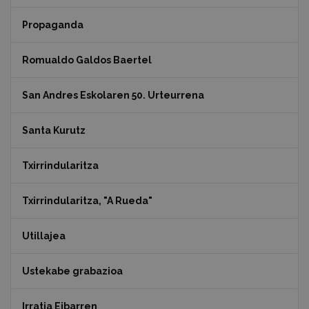
Propaganda
Romualdo Galdos Baertel
San Andres Eskolaren 50. Urteurrena
Santa Kurutz
Txirrindularitza
Txirrindularitza, "A Rueda"
Utillajea
Ustekabe grabazioa
Irratia Eibarren