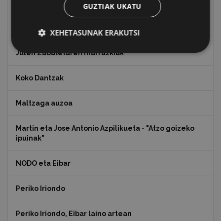
Indalecio Ojanguren, Gipuzkoako Foru Aldundia
GUZTIAK UKATU
Juan Antonio Palacios HARRIA
XEHETASUNAK ERAKUTSI
Julen Zabaletaren marrazkiak
Koko Dantzak
Maltzaga auzoa
Martin eta Jose Antonio Azpilikueta - "Atzo goizeko
ipuinak"
NODO eta Eibar
Periko Iriondo
Periko Iriondo, Eibar laino artean