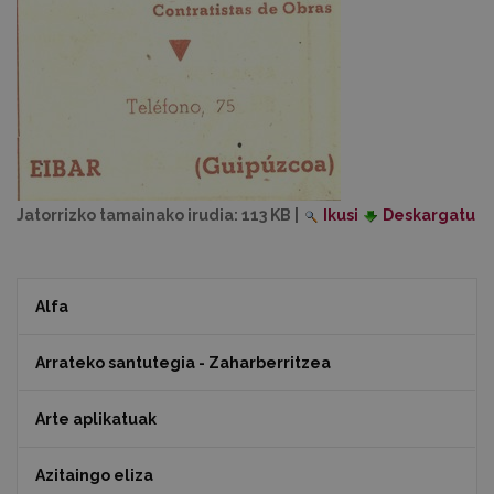
Jatorrizko tamainako irudia:
113 KB
|
Ikusi
Deskargatu
Alfa
Arrateko santutegia - Zaharberritzea
Arte aplikatuak
Azitaingo eliza