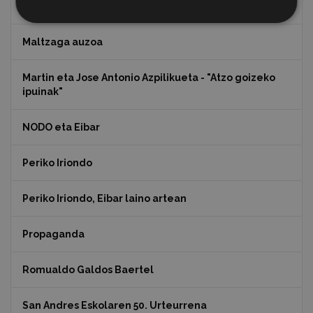
Koko Dantzak
Maltzaga auzoa
Martin eta Jose Antonio Azpilikueta - "Atzo goizeko
ipuinak"
NODO eta Eibar
Periko Iriondo
Periko Iriondo, Eibar laino artean
Propaganda
Romualdo Galdos Baertel
San Andres Eskolaren 50. Urteurrena