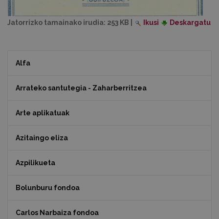
Jatorrizko tamainako irudia:
253 KB
|
Ikusi
Deskargatu
Alfa
Arrateko santutegia - Zaharberritzea
Arte aplikatuak
Azitaingo eliza
Azpilikueta
Bolunburu fondoa
Carlos Narbaiza fondoa