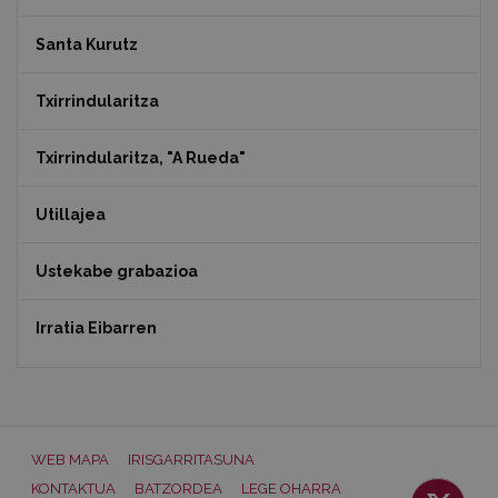
Santa Kurutz
Txirrindularitza
Txirrindularitza, "A Rueda"
Utillajea
Ustekabe grabazioa
Irratia Eibarren
WEB MAPA
IRISGARRITASUNA
KONTAKTUA
BATZORDEA
LEGE OHARRA