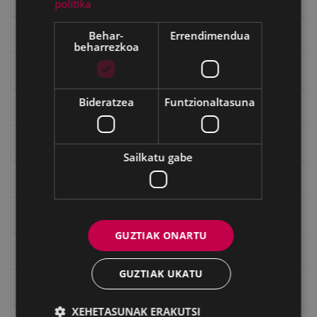
politika
Behar-
Errendimendua
Gerra Zibilaren Interpretazio Zentroa
beharrezkoa
Gerrako umeak
Bideratzea
Funtzionaltasuna
Historia
Ignacio Zuloaga (1870-2020)
Sailkatu gabe
Ignazio Zuloagaren margolanak Eibarko dendetan
Indalecio Ojanguren, Gipuzkoako Foru Aldundia
GUZTIAK ONARTU
Juan Antonio Palacios HARRIA
GUZTIAK UKATU
Julen Zabaletaren marrazkiak
XEHETASUNAK ERAKUTSI