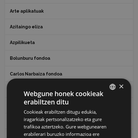
Arte aplikatuak
Azitaingo eliza
Azpilikueta
Bolunburu fondoa
Carlos Narbaiza fondoa
×
Eibar airetik
Webgune honek cookieak
erabiltzen ditu
BASQUE
Eibarko Arma Museoaren 100. urteurrena
Cookieak erabiltzen ditugu edukia,
SPANISH
iragarkiak pertsonalizatzeko eta gure
Eibarko baserriak
trafikoa aztertzeko. Gure webgunearen
erabilerari buruzko informazioa ere
Eibarko mugarrien itzulia