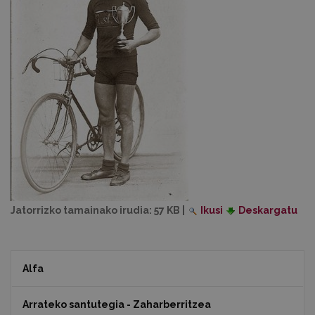
Jatorrizko tamainako irudia:
57 KB
|
Ikusi
Deskargatu
Alfa
Arrateko santutegia - Zaharberritzea