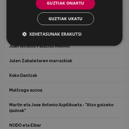
Ignacio Zuloaga (1870-2020)
GUZTIAK ONARTU
Ignazio Zuloagaren margolanak Eibarko dendetan
GUZTIAK UKATU
Indalecio Ojanguren, Gipuzkoako Foru Aldundia
XEHETASUNAK ERAKUTSI
Juan Antonio Palacios HARRIA
Julen Zabaletaren marrazkiak
Koko Dantzak
Maltzaga auzoa
Martin eta Jose Antonio Azpilikueta - "Atzo goizeko
ipuinak"
NODO eta Eibar