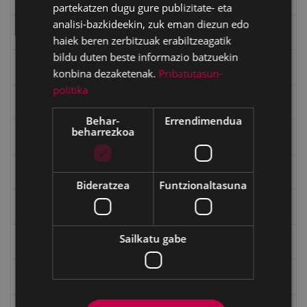
partekatzen dugu gure publizitate- eta
analisi-bazkideekin, zuk eman diezun edo
Eibarko mugarrien itzulia - Iparraldea
haiek beren zerbitzuak erabiltzeagatik
bildu duten beste informazio batzuekin
Eibartarren ahotan
konbina dezaketenak.
Pribatutasun-
politika
Emakumeak
Behar-
Errendimendua
beharrezkoa
Errepublika
Gerra
Bideratzea
Funtzionaltasuna
Gerra Zibilaren Interpretazio Zentroa
Sailkatu gabe
Gerrako umeak
Historia