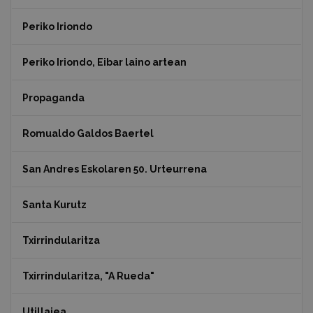
Periko Iriondo
Periko Iriondo, Eibar laino artean
Propaganda
Romualdo Galdos Baertel
San Andres Eskolaren 50. Urteurrena
Santa Kurutz
Txirrindularitza
Txirrindularitza, "A Rueda"
Utillajea