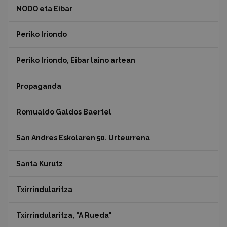
NODO eta Eibar
Periko Iriondo
Periko Iriondo, Eibar laino artean
Propaganda
Romualdo Galdos Baertel
San Andres Eskolaren 50. Urteurrena
Santa Kurutz
Txirrindularitza
Txirrindularitza, "A Rueda"