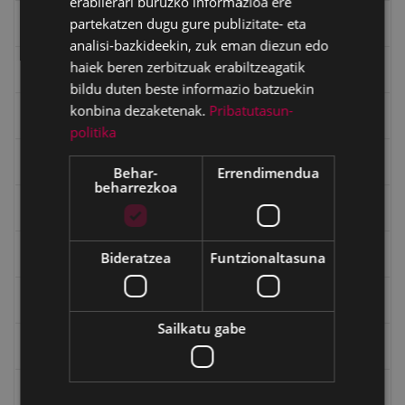
erabilerari buruzko informazioa ere
partekatzen dugu gure publizitate- eta
Eibarko mugarrien itzulia
analisi-bazkideekin, zuk eman diezun edo
haiek beren zerbitzuak erabiltzeagatik
Eibarko mugarrien itzulia - Iparraldea
bildu duten beste informazio batzuekin
konbina dezaketenak.
Pribatutasun-
Eibartarren ahotan
politika
Emakumeak
Behar-
Errendimendua
beharrezkoa
Errepublika
Gerra
Bideratzea
Funtzionaltasuna
Gerra Zibilaren Interpretazio Zentroa
Sailkatu gabe
Gerrako umeak
Historia