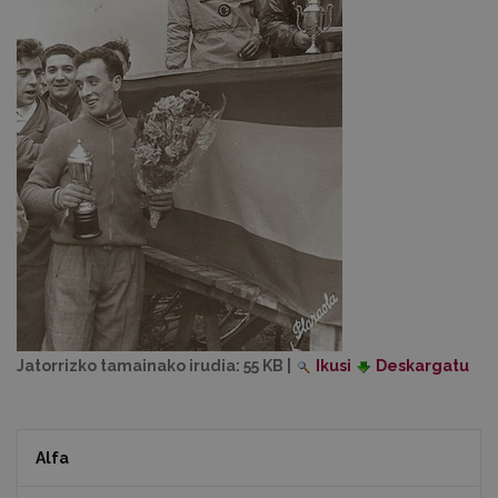
Jatorrizko tamainako irudia:
55 KB
|
Ikusi
Deskargatu
Alfa