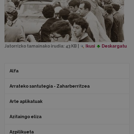
Jatorrizko tamainako irudia:
43 KB
|
Ikusi
Deskargatu
Alfa
Arrateko santutegia - Zaharberritzea
Arte aplikatuak
Azitaingo eliza
Azpilikueta