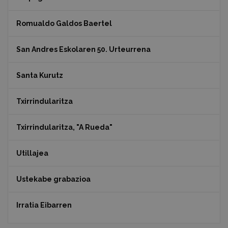
Romualdo Galdos Baertel
San Andres Eskolaren 50. Urteurrena
Santa Kurutz
Txirrindularitza
Txirrindularitza, "A Rueda"
Utillajea
Ustekabe grabazioa
Irratia Eibarren