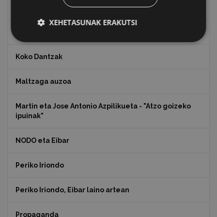
Juan Antonio Palacios HARRIA
XEHETASUNAK ERAKUTSI
Julen Zabaletaren marrazkiak
Koko Dantzak
Maltzaga auzoa
Martin eta Jose Antonio Azpilikueta - "Atzo goizeko
ipuinak"
NODO eta Eibar
Periko Iriondo
Periko Iriondo, Eibar laino artean
Propaganda