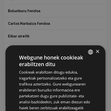
Bolunburu fondoa
Carlos Narbaiza fondoa
Eibar airetik
Eibarko Arma Museoaren 100. urteurrena
×
Webgune honek cookieak
Eibarko baserriak
erabiltzen ditu
BASQUE
Cookieak erabiltzen ditugu edukia,
SPANISH
Eibarko mugarrien itzulia
iragarkiak pertsonalizatzeko eta gure
trafikoa aztertzeko. Gure webgunearen
Eibarko mugarrien itzulia - Iparraldea
erabilerari buruzko informazioa ere
partekatzen dugu gure publizitate- eta
Eibartarren ahotan
analisi-bazkideekin, zuk eman diezun edo
haiek beren zerbitzuak erabiltzeagatik