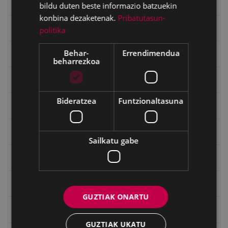
Emakumeak
bildu duten beste informazio batzuekin
konbina dezaketenak.
Pribatutasun-
Errepublika
politika
Behar-
Errendimendua
Gerra
beharrezkoa
Gerra Zibilaren Interpretazio Zentroa
Bideratzea
Funtzionaltasuna
Gerrako umeak
Historia
Sailkatu gabe
Ignacio Zuloaga (1870-2020)
Ignazio Zuloagaren margolanak Eibarko dendetan
GUZTIAK ONARTU
Indalecio Ojanguren, Gipuzkoako Foru Aldundia
GUZTIAK UKATU