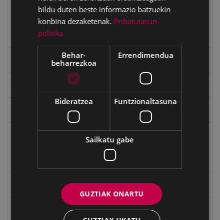
bildu duten beste informazio batzuekin
Emakumeak
konbina dezaketenak.
Pribatutasun-
politika
Errepublika
Behar-
Errendimendua
Gerra
beharrezkoa
Gerra Zibilaren Interpretazio Zentroa
Bideratzea
Funtzionaltasuna
Gerrako umeak
Historia
Sailkatu gabe
Ignacio Zuloaga (1870-2020)
Ignazio Zuloagaren margolanak Eibarko dendetan
GUZTIAK ONARTU
Indalecio Ojanguren, Gipuzkoako Foru Aldundia