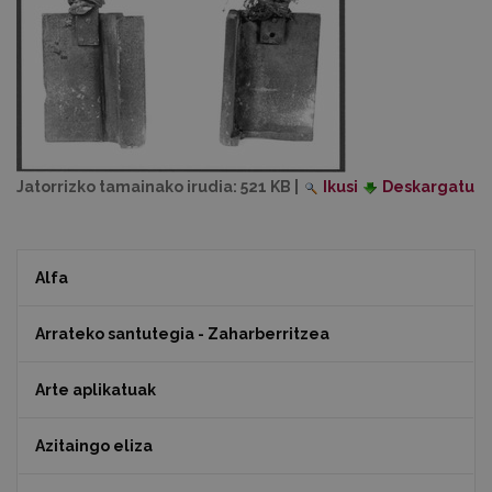
Jatorrizko tamainako irudia:
521 KB
|
Ikusi
Deskargatu
Alfa
Arrateko santutegia - Zaharberritzea
Arte aplikatuak
Azitaingo eliza