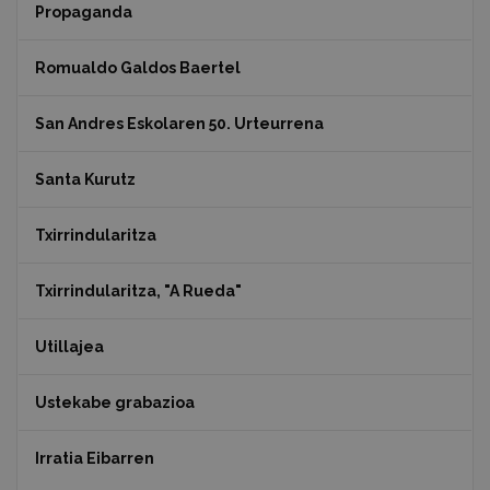
Propaganda
Romualdo Galdos Baertel
San Andres Eskolaren 50. Urteurrena
Santa Kurutz
Txirrindularitza
Txirrindularitza, "A Rueda"
Utillajea
Ustekabe grabazioa
Irratia Eibarren