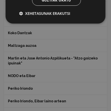
GUZTIAK UKATU
Juan Antonio Palacios HARRIA
XEHETASUNAK ERAKUTSI
Julen Zabaletaren marrazkiak
Koko Dantzak
Maltzaga auzoa
Martin eta Jose Antonio Azpilikueta - "Atzo goizeko
ipuinak"
NODO eta Eibar
Periko Iriondo
Periko Iriondo, Eibar laino artean