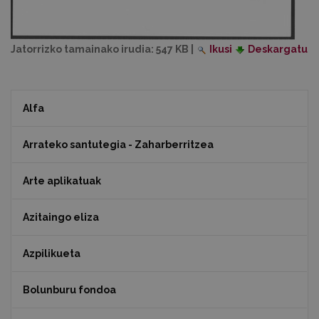
Jatorrizko tamainako irudia:
547 KB
|
Ikusi
Deskargatu
Alfa
Arrateko santutegia - Zaharberritzea
Arte aplikatuak
Azitaingo eliza
Azpilikueta
Bolunburu fondoa