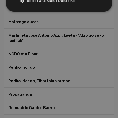
XEHETASUNAK ERAKUTSI
Koko Dantzak
Maltzaga auzoa
Martin eta Jose Antonio Azpilikueta - "Atzo goizeko
ipuinak"
NODO eta Eibar
Periko Iriondo
Periko Iriondo, Eibar laino artean
Propaganda
Romualdo Galdos Baertel