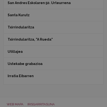
San Andres Eskolaren 50. Urteurrena
Santa Kurutz
Txirrindularitza
Txirrindularitza, "A Rueda"
Utillajea
Ustekabe grabazioa
Irratia Eibarren
WEB MAPA
IRISGARRITASUNA