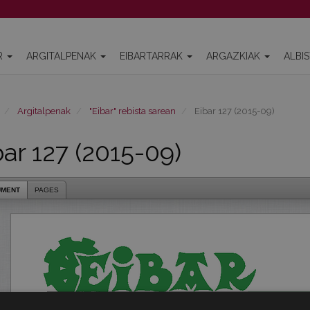
R
ARGITALPENAK
EIBARTARRAK
ARGAZKIAK
ALBI
Argitalpenak
"Eibar" rebista sarean
Eibar 127 (2015-09)
bar 127 (2015-09)
UMENT
PAGES