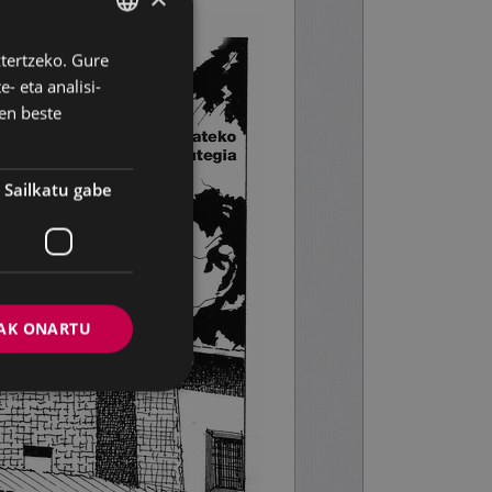
ztertzeko. Gure
BASQUE
- eta analisi-
SPANISH
en beste
Sailkatu gabe
AK ONARTU