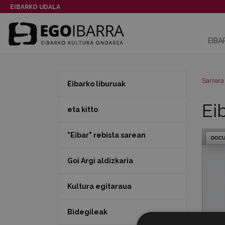
EIBARKO UDALA
EIBA
Sarrera
Eibarko liburuak
Ei
eta kitto
"Eibar" rebista sarean
DOC
Goi Argi aldizkaria
Kultura egitaraua
Bidegileak