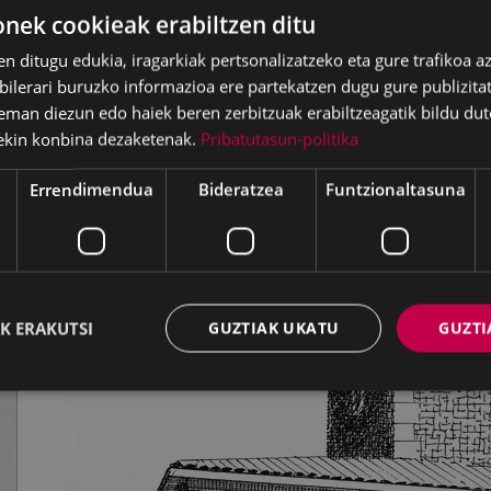
ek cookieak erabiltzen ditu
en ditugu edukia, iragarkiak pertsonalizatzeko eta gure trafikoa a
lerari buruzko informazioa ere partekatzen dugu gure publizitate
eman diezun edo haiek beren zerbitzuak erabiltzeagatik bildu dut
ekin konbina dezaketenak.
Pribatutasun-politika
Errendimendua
Bideratzea
Funtzionaltasuna
K ERAKUTSI
GUZTIAK UKATU
GUZTI