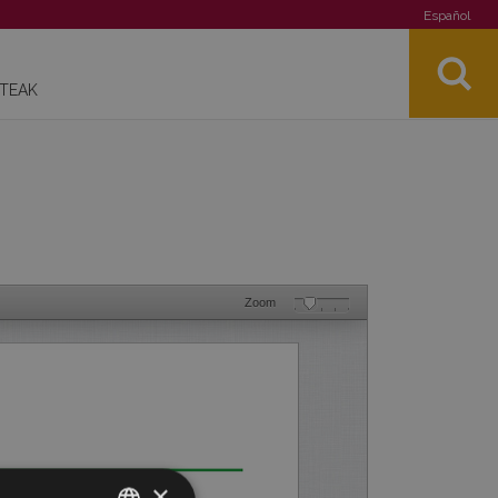
Español
STEAK
Zoom
×