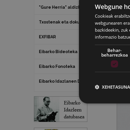
Webgune hon
"Gure Herria" aldizkaria
Cookieak erabiltz
Txostenak eta dokumentuak
webgunearen erabi
bazkideekin, zuk 
informazio batzu
EXFIBAR
Behar-
Eibarko Bideoteka
beharrezkoa
Eibarko Fonoteka
Eibarko Idazlanen Datu-basea
XEHETASUNA