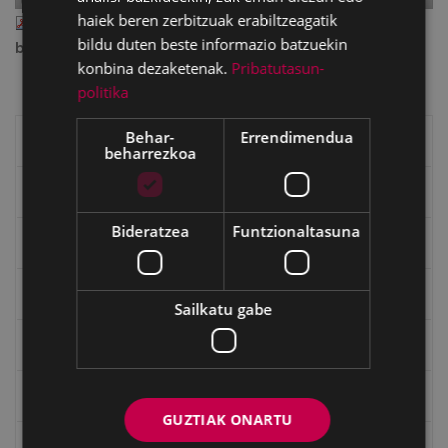
haiek beren zerbitzuak erabiltzeagatik
II_1953_ene_5.pdf
— PDF document, 932 KB (955174
bildu duten beste informazio batzuekin
bytes)
konbina dezaketenak.
Pribatutasun-
politika
Behar-
Errendimendua
Eibarko liburuak
beharrezkoa
eta kitto
Bideratzea
Funtzionaltasuna
"Eibar" rebista sarean
Goi Argi aldizkaria
Sailkatu gabe
Kultura egitaraua
Bidegileak
GUZTIAK ONARTU
"Gure Herria" aldizkaria