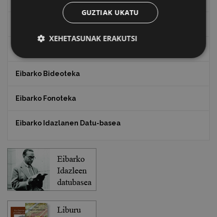
GUZTIAK UKATU
Txostenak eta dokumentuak
XEHETASUNAK ERAKUTSI
EXFIBAR
Eibarko Bideoteka
Eibarko Fonoteka
Eibarko Idazlanen Datu-basea