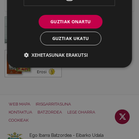
Eibarko Idazlanen Datu-basea
GUZTIAK ONARTU
GUZTIAK UKATU
XEHETASUNAK ERAKUTSI
WEB MAPA
IRISGARRITASUNA
KONTAKTUA
BATZORDEA
LEGE OHARRA
COOKIEAK
Ego Ibarra Batzordea - Eibarko Udala