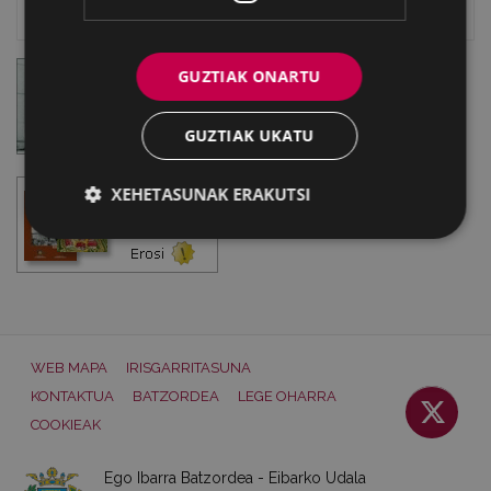
Eibarko Idazlanen Datu-basea
GUZTIAK ONARTU
GUZTIAK UKATU
XEHETASUNAK ERAKUTSI
WEB MAPA
IRISGARRITASUNA
KONTAKTUA
BATZORDEA
LEGE OHARRA
COOKIEAK
Ego Ibarra Batzordea - Eibarko Udala