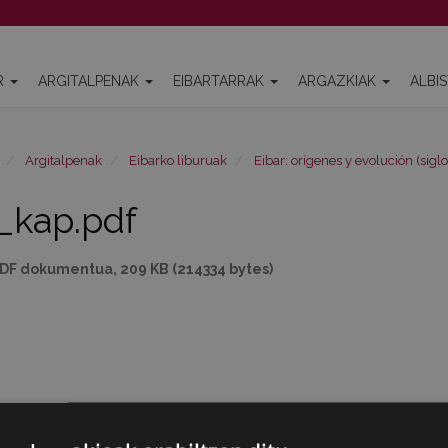
R
ARGITALPENAK
EIBARTARRAK
ARGAZKIAK
ALBI
Argitalpenak
Eibarko liburuak
Eibar: orígenes y evolución (siglo
_kap.pdf
DF dokumentua, 209 KB (214334 bytes)