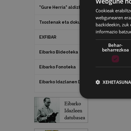
Webgune hon
"Gure Herria" aldizkaria
Cookieak erabiltz
webgunearen erabi
Txostenak eta dokumentuak
bazkideekin, zuk 
informazio batzu
EXFIBAR
Behar-
beharrezkoa
Eibarko Bideoteka
Eibarko Fonoteka
XEHETASUNA
Eibarko Idazlanen Datu-basea