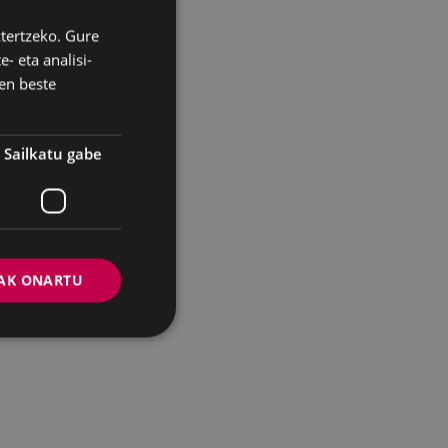
ztertzeko. Gure
BASQUE
- eta analisi-
SPANISH
en beste
Sailkatu gabe
AK ONARTU