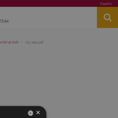
Español
STEAK
s XIV al XVI)
05_kap.pdf
×