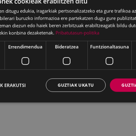
ek cookieak erabiltzen ditu
en ditugu edukia, iragarkiak pertsonalizatzeko eta gure trafikoa a
lerari buruzko informazioa ere partekatzen dugu gure publizitate
eman diezun edo haiek beren zerbitzuak erabiltzeagatik bildu dut
ekin konbina dezaketenak.
Pribatutasun-politika
Errendimendua
Bideratzea
Funtzionaltasuna
K ERAKUTSI
GUZTIAK UKATU
GUZTI