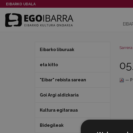
EIBARKO UDALA
EIBA
Sarrera
Eibarko liburuak
05
eta kitto
"Eibar" rebista sarean
— P
Goi Argi aldizkaria
Kultura egitaraua
Bidegileak